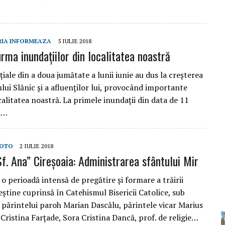
RIA INFORMEAZA
5 IULIE 2018
urma inundațiilor din localitatea noastră
țiale din a doua jumătate a lunii iunie au dus la creșterea
ului Slănic și a afluenților lui, provocând importante
alitatea noastră. La primele inundații din data de 11
a…
OTO
2 IULIE 2018
f. Ana” Cireșoaia: Administrarea sfântului Mir
 perioadă intensă de pregătire și formare a trăirii
eştine cuprinsă în Catehismul Bisericii Catolice, sub
părintelui paroh Marian Dascălu, părintele vicar Marius
Cristina Farțade, Sora Cristina Dancă, prof. de religie…