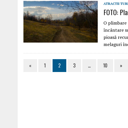
ATRACTII TUR
FOTO: Pla
O plimbare p
încântare su
pioasă recun
melaguri î
«
1
2
3
…
10
»