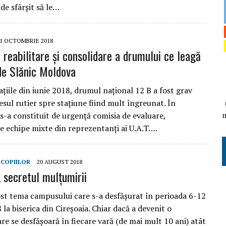
de sfârşit să le…
1 OCTOMBRIE 2018
 reabilitare și consolidare a drumului ce leagă
de Slănic Moldova
țiile din iunie 2018, drumul național 12 B a fost grav
esul rutier spre stațiune fiind mult îngreunat. În
s-a constituit de urgență comisia de evaluare,
 echipe mixte din reprezentanți ai U.A.T….
COPIILOR
20 AUGUST 2018
 secretul mulțumirii
ost tema campusului care s-a desfășurat în perioada 6-12
la biserica din Cireșoaia. Chiar dacă a devenit o
are se desfășoară în fiecare vară (de mai mult 10 ani) atât