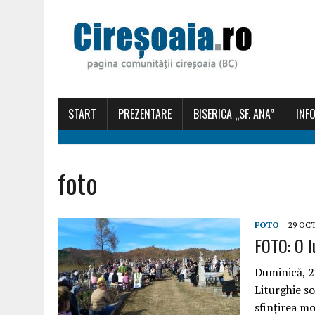
START
PREZENTARE
BISERICA „SF. ANA”
INFO
foto
FOTO
29 OC
FOTO: O l
Duminică, 28
Liturghie s
sfințirea m