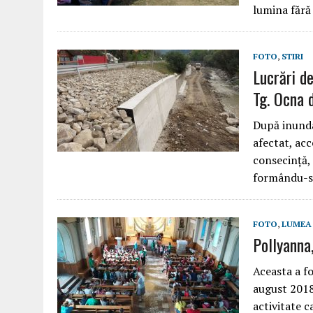
lumina fără 
FOTO
,
STIRI
Lucrări de
Tg. Ocna 
După inunda
afectat, acc
consecință, 
formându-se
FOTO
,
LUMEA 
Pollyanna,
Aceasta a f
august 2018 
activitate c