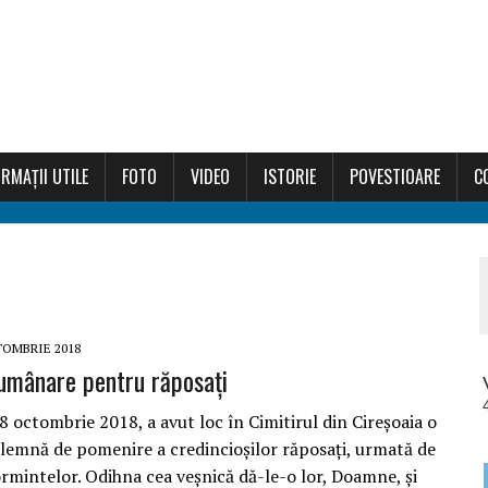
RMAȚII UTILE
FOTO
VIDEO
ISTORIE
POVESTIOARE
C
TOMBRIE 2018
umânare pentru răposați
 octombrie 2018, a avut loc în Cimitirul din Cireșoaia o
olemnă de pomenire a credincioșilor răposați, urmată de
ormintelor. Odihna cea veşnică dă-le-o lor, Doamne, şi