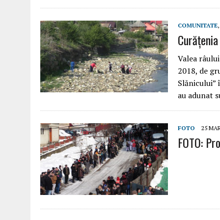
COMUNITATE
Curățenia
Valea râului
2018, de gru
Slănicului” 
au adunat s
FOTO
25 MAR
FOTO: Proc