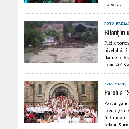
copiii,…
FOTO
,
PRIMA
Bilanț în 
Ploile toren
nivelului râ
daune în loc
iunie 2018 
EVENIMENT
,
F
Parohia ”S
Parcurgând o
credinţei cr
îndrumarea 
Adam, Sora 