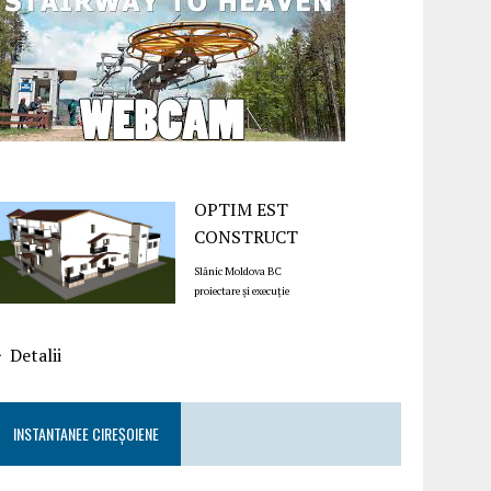
OPTIM EST
CONSTRUCT
Slănic Moldova BC
proiectare și execuție
Detalii
INSTANTANEE CIREȘOIENE