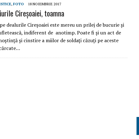
ISTICE
,
FOTO
18 NOIEMBRIE 2017
iurile Cireșoaiei, toamna
e dealurile Cireșoaiei este mereu un prilej de bucurie și
fletească, indiferent de anotimp. Poate fi și un act de
oștință și cinstire a miilor de soldați căzuți pe aceste
ncărcate…