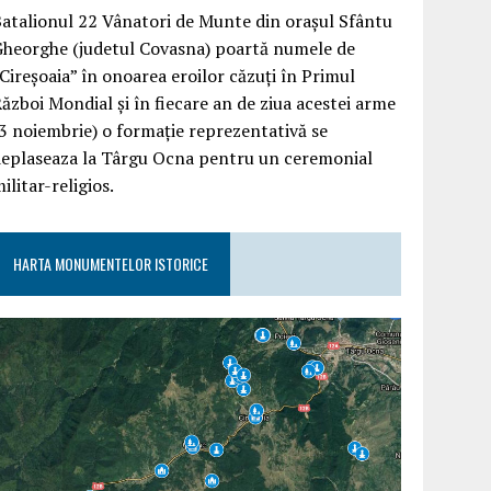
atalionul 22 Vânatori de Munte din orașul Sfântu
Gheorghe (judetul Covasna) poartă numele de
Cireșoaia” în onoarea eroilor căzuți în Primul
ăzboi Mondial și în fiecare an de ziua acestei arme
3 noiembrie) o formație reprezentativă se
deplaseaza la Târgu Ocna pentru un ceremonial
ilitar-religios.
HARTA MONUMENTELOR ISTORICE