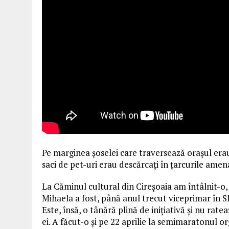
Pe marginea șoselei care traversează orașul erau a
saci de pet-uri erau descărcați în țarcurile amen
La Căminul cultural din Cireșoaia am întâlnit-o, 
Mihaela a fost, până anul trecut viceprimar în S
Este, însă, o tânără plină de inițiativă și nu ra
ei. A făcut-o și pe 22 aprilie la semimaratonul o