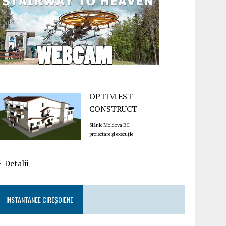
OPTIM EST
CONSTRUCT
Slănic Moldova BC
proiectare și execuție
Detalii
INSTANTANEE CIREȘOIENE