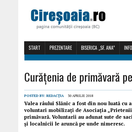
START
PREZENTARE
BISERICA „SF. ANA”
INFO
Curățenia de primăvară pe
POSTED BY:
REDACȚIA
30 APRILIE 2018
Valea râului Slănic a fost din nou luată cu a
voluntari mobilizați de Asociația „Prieteni
primăvară. Voluntarii au adunat sute de saci 
și localnicii le aruncă pe unde nimeresc.