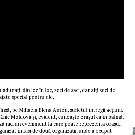
dunați, din loc în loc, zeci de saci, dar alți zeci de
ajate special pentru ele.
însă, pe Mihaela Elena Anton, sufletul întregii acțiuni.
lănic Moldova și, evident, cunoaște orașul ca în palmă.
tează nici un eveniment la care poate reprezenta orașul
rganizat în Iași de două organizații, unde a ocupat