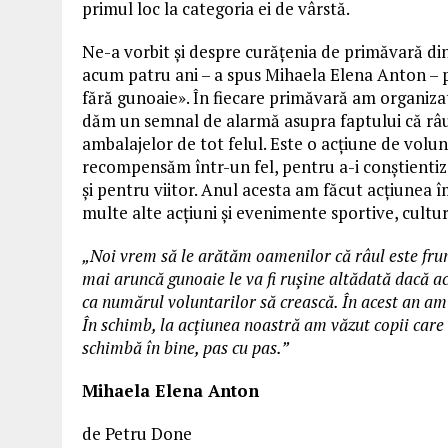
primul loc la categoria ei de vârstă.
Ne-a vorbit și despre curățenia de primăvară din 
acum patru ani – a spus Mihaela Elena Anton – 
fără gunoaie». În fiecare primăvară am organizat
dăm un semnal de alarmă asupra faptului că râul
ambalajelor de tot felul. Este o acțiune de volunt
recompensăm într-un fel, pentru a-i conștientiz
și pentru viitor. Anul acesta am făcut acțiunea 
multe alte acțiuni și evenimente sportive, cultura
„Noi vrem să le arătăm oamenilor că râul este frum
mai aruncă gunoaie le va fi rușine altădată dacă a
ca numărul voluntarilor să crească. În acest an am 
În schimb, la acțiunea noastră am văzut copii care n
schimbă în bine, pas cu pas.”
Mihaela Elena Anton
de Petru Done