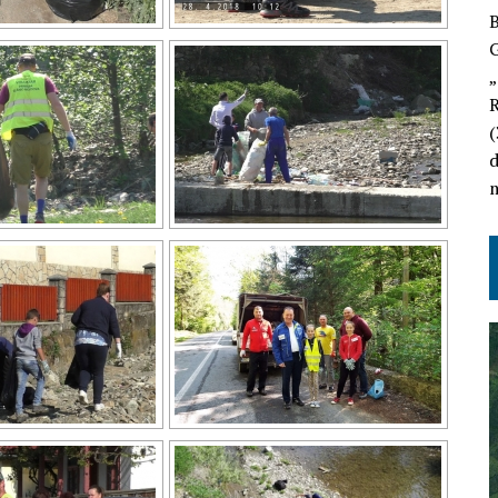
B
„
R
(
m