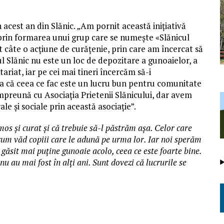
acest an din Slănic. „Am pornit această inițiativă
prin formarea unui grup care se numește «Slănicul
 câte o acțiune de curățenie, prin care am încercat să
 Slănic nu este un loc de depozitare a gunoaielor, a
ariat, iar pe cei mai tineri încercăm să-i
a că ceea ce fac este un lucru bun pentru comunitate
împreună cu Asociația Prietenii Slănicului, dar avem
le și sociale prin această asociație”.
os și curat și că trebuie să-l păstrăm așa. Celor care
cum văd copiii care le adună pe urma lor. Iar noi sperăm
găsit mai puține gunoaie acolo, ceea ce este foarte bine.
u au mai fost în alți ani. Sunt dovezi că lucrurile se