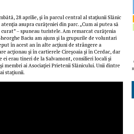
ătă, 28 aprilie, și în parcul central al stațiunii Slănic
 atenția asupra curățeniei din parc. „Cum ai putea să
e curat” – spuneau turistele. Am remarcat curățenia
Gheorghe Baciu am ajuns și la grupurile de voluntari
eput în acest an în alte acțiuni de strângere a
are acționau și în cartierele Cireșoaia și în Cerdac, dar
ei erau tineri de la Salvamont, consilieri locali și
și membri ai Asociației Prietenii Slănicului. Unii dintre
i stațiunii.