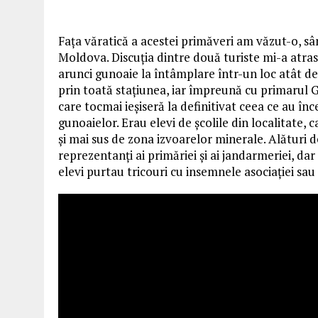
Fața văratică a acestei primăveri am văzut-o, sâmb
Moldova. Discuția dintre două turiste mi-a atras
arunci gunoaie la întâmplare într-un loc atât d
prin toată stațiunea, iar împreună cu primarul 
care tocmai ieșiseră la definitivat ceea ce au înc
gunoaielor. Erau elevi de școlile din localitate, c
și mai sus de zona izvoarelor minerale. Alături de 
reprezentanți ai primăriei și ai jandarmeriei, dar 
elevi purtau tricouri cu insemnele asociației sau a