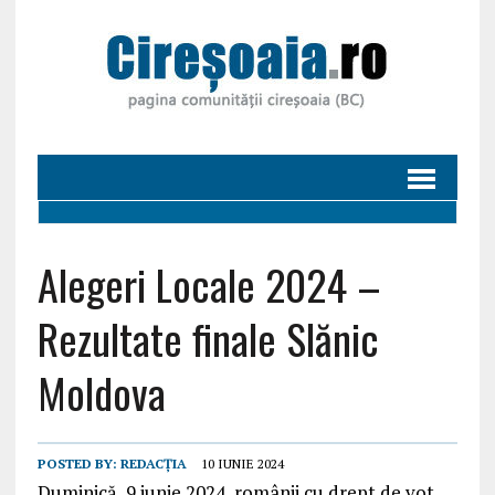
Alegeri Locale 2024 –
Rezultate finale Slănic
Moldova
POSTED BY:
REDACȚIA
10 IUNIE 2024
Duminică, 9 iunie 2024, românii cu drept de vot