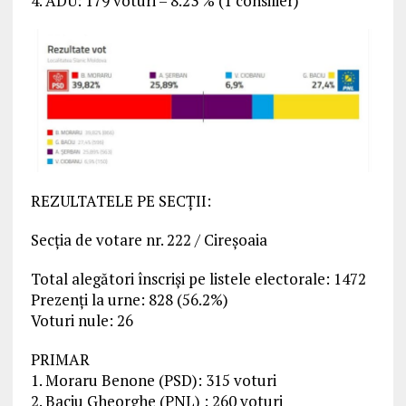
4. ADU: 179 voturi – 8.23 % (1 consilier)
REZULTATELE PE SECȚII:
Secția de votare nr. 222 / Cireșoaia
Total alegători înscriși pe listele electorale: 1472
Prezenți la urne: 828 (56.2%)
Voturi nule: 26
PRIMAR
1. Moraru Benone (PSD): 315 voturi
2. Baciu Gheorghe (PNL) : 260 voturi