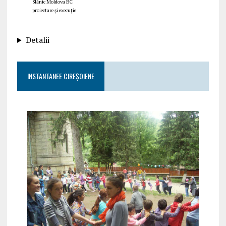
Slănic Moldova BC
proiectare și execuție
Detalii
INSTANTANEE CIREȘOIENE