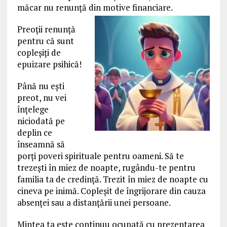
măcar nu renunță din motive financiare.
Preoții renunță
pentru că sunt
copleșiți de
epuizare psihică!
Până nu ești
preot, nu vei
înțelege
niciodată pe
deplin ce
înseamnă să
porți poveri spirituale pentru oameni. Să te
trezești în miez de noapte, rugându-te pentru
familia ta de credință. Trezit în miez de noapte cu
cineva pe inimă. Copleșit de îngrijorare din cauza
absenței sau a distanțării unei persoane.
Mintea ta este continuu ocupată cu prezentarea