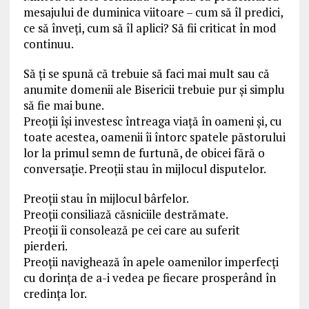
mesajului de duminica viitoare – cum să îl predici,
ce să înveți, cum să îl aplici? Să fii criticat în mod
continuu.
Să ți se spună că trebuie să faci mai mult sau că
anumite domenii ale Bisericii trebuie pur și simplu
să fie mai bune.
Preoții își investesc întreaga viață în oameni și, cu
toate acestea, oamenii îi întorc spatele păstorului
lor la primul semn de furtună, de obicei fără o
conversație. Preoții stau în mijlocul disputelor.
Preoții stau în mijlocul bârfelor.
Preoții consiliază căsniciile destrămate.
Preoții îi consolează pe cei care au suferit
pierderi.
Preoții navighează în apele oamenilor imperfecți
cu dorința de a-i vedea pe fiecare prosperând în
credința lor.