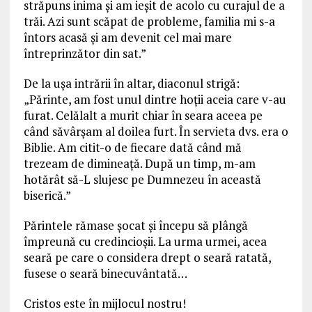
străpuns inima și am ieșit de acolo cu curajul de a
trăi. Azi sunt scăpat de probleme, familia mi s-a
întors acasă și am devenit cel mai mare
întreprinzător din sat.”
De la ușa intrării în altar, diaconul strigă:
„Părinte, am fost unul dintre hoții aceia care v-au
furat. Celălalt a murit chiar în seara aceea pe
când săvârșam al doilea furt. În servieta dvs. era o
Biblie. Am citit-o de fiecare dată când mă
trezeam de dimineață. După un timp, m-am
hotărât să-L slujesc pe Dumnezeu în această
biserică.”
Părintele rămase șocat și începu să plângă
împreună cu credincioșii. La urma urmei, acea
seară pe care o considera drept o seară ratată,
fusese o seară binecuvântată…
Cristos este în mijlocul nostru!