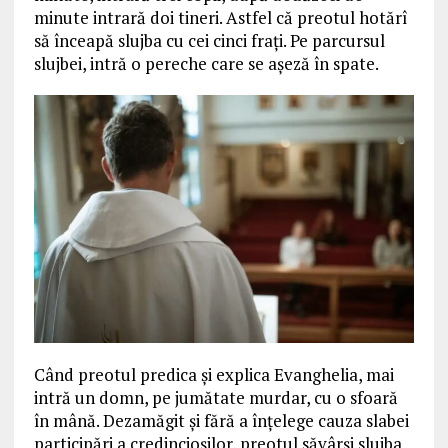
minute intrară doi tineri. Astfel că preotul hotărî
să înceapă slujba cu cei cinci frați. Pe parcursul
slujbei, intră o pereche care se așeză în spate.
Când preotul predica și explica Evanghelia, mai
intră un domn, pe jumătate murdar, cu o sfoară
în mână. Dezamăgit și fără a înțelege cauza slabei
participări a credincioșilor, preotul săvârși slujba