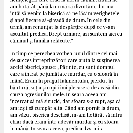
am hotărât până la urmă să divorțăm, dar mai
întâi să venim la biserică să ne lăsăm verighetele
și apoi fiecare să-și vadă de drum. În cele din
urmă, am renunțat la despărțire după ce v-am
ascultat predica. Drept urmare, azi suntem aici cu
căminul și familia refăcute.”
În timp ce perechea vorbea, unul dintre cei mai
de succes întreprinzători care ajuta la susținerea
acelei biserici, spuse: „Părinte, eu sunt domnul
care a intrat pe jumătate murdar, cu o sfoară în
mână. Eram în pragul falimentului, pierdut în
băutură, soția și copiii îmi plecaseră de acasă din
cauza agresiunilor mele. În seara aceea am
încercat să mă sinucid, dar sfoara s-a rupt, așa că
am ieșit să cumpăr alta. Când am pornit la drum,
am văzut biserica deschisă, m-am hotărât să intru
chiar dacă eram într-adevăr murdar și cu sfoara
în mână. În seara aceea, predica dvs. mi-a