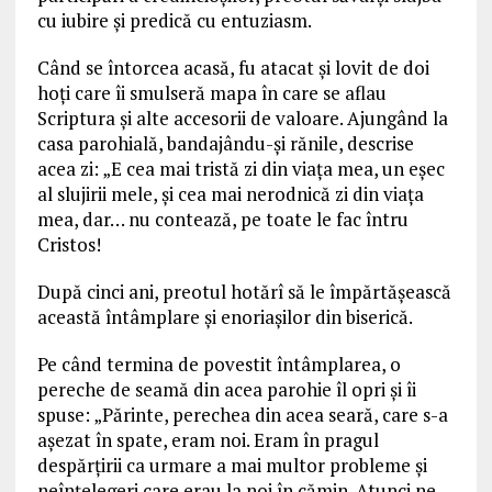
cu iubire și predică cu entuziasm.
Când se întorcea acasă, fu atacat și lovit de doi
hoți care îi smulseră mapa în care se aflau
Scriptura și alte accesorii de valoare. Ajungând la
casa parohială, bandajându-și rănile, descrise
acea zi: „E cea mai tristă zi din viața mea, un eșec
al slujirii mele, și cea mai nerodnică zi din viața
mea, dar… nu contează, pe toate le fac întru
Cristos!
După cinci ani, preotul hotărî să le împărtășească
această întâmplare și enoriașilor din biserică.
Pe când termina de povestit întâmplarea, o
pereche de seamă din acea parohie îl opri și îi
spuse: „Părinte, perechea din acea seară, care s-a
așezat în spate, eram noi. Eram în pragul
despărțirii ca urmare a mai multor probleme și
neînțelegeri care erau la noi în cămin. Atunci ne-