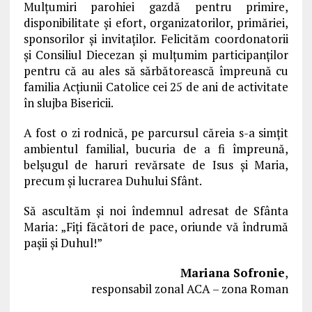
Mulţumiri parohiei gazdă pentru primire,
disponibilitate şi efort, organizatorilor, primăriei,
sponsorilor şi invitaţilor. Felicităm coordonatorii
şi Consiliul Diecezan şi mulţumim participanţilor
pentru că au ales să sărbătorească împreună cu
familia Acţiunii Catolice cei 25 de ani de activitate
în slujba Bisericii.
A fost o zi rodnică, pe parcursul căreia s-a simţit
ambientul familial, bucuria de a fi împreună,
belşugul de haruri revărsate de Isus şi Maria,
precum şi lucrarea Duhului Sfânt.
Să ascultăm şi noi îndemnul adresat de Sfânta
Maria: „Fiţi făcători de pace, oriunde vă îndrumă
paşii şi Duhul!”
Mariana Sofronie
,
responsabil zonal ACA – zona Roman