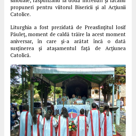
sinodale, răspunzând la două întrebări şi făcând
propuneri pentru viitorul Bisericii şi al Acţiunii
Catolice.
Liturghia a fost prezidată de Preasfinţitul Iosif
Păuleţ, moment de caldă trăire la acest moment
aniversar, în care şi-a arătat încă o dată
susţinerea şi ataşamentul faţă de Acţiunea
Catolică.