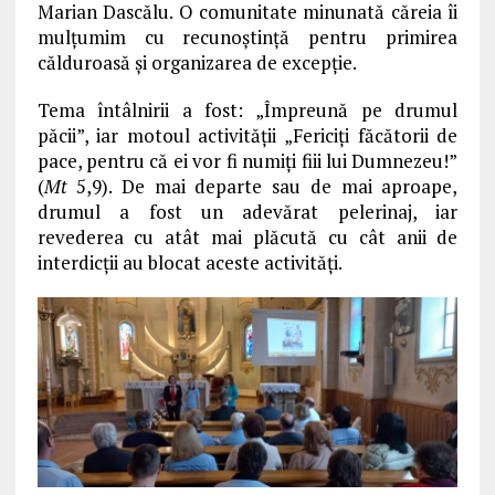
Marian Dascălu. O comunitate minunată căreia îi
mulţumim cu recunoştinţă pentru primirea
călduroasă şi organizarea de excepţie.
Tema întâlnirii a fost: „Împreună pe drumul
păcii”, iar motoul activităţii „Fericiţi făcătorii de
pace, pentru că ei vor fi numiţi fiii lui Dumnezeu!”
(
Mt
5,9). De mai departe sau de mai aproape,
drumul a fost un adevărat pelerinaj, iar
revederea cu atât mai plăcută cu cât anii de
interdicţii au blocat aceste activităţi.