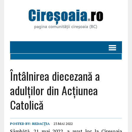
Întâlnirea diecezană a
adulţilor din Acţiunea
Catolică
POSTED BY:
REDACȚIA
23 MAI 2022
Sâmbătă, 21 mai 2022, a avut loc la Cireşoaia