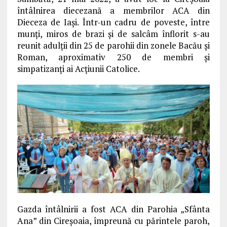
întâlnirea diecezană a membrilor ACA din
Dieceza de Iaşi. Într-un cadru de poveste, între
munţi, miros de brazi şi de salcâm înflorit s-au
reunit adulţii din 25 de parohii din zonele Bacău şi
Roman, aproximativ 250 de membri şi
simpatizanţi ai Acţiunii Catolice.
Gazda întâlnirii a fost ACA din Parohia „Sfânta
Ana” din Cireşoaia, împreună cu părintele paroh,