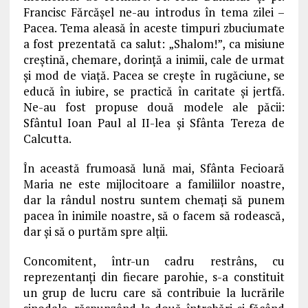
Francisc Fărcăşel ne-au introdus în tema zilei –
Pacea. Tema aleasă în aceste timpuri zbuciumate
a fost prezentată ca salut: „Shalom!”, ca misiune
creştină, chemare, dorinţă a inimii, cale de urmat
şi mod de viaţă. Pacea se creşte în rugăciune, se
educă în iubire, se practică în caritate şi jertfă.
Ne-au fost propuse două modele ale păcii:
Sfântul Ioan Paul al II-lea şi Sfânta Tereza de
Calcutta.
În această frumoasă lună mai, Sfânta Fecioară
Maria ne este mijlocitoare a familiilor noastre,
dar la rândul nostru suntem chemaţi să punem
pacea în inimile noastre, să o facem să rodească,
dar şi să o purtăm spre alţii.
Concomitent, într-un cadru restrâns, cu
reprezentanţi din fiecare parohie, s-a constituit
un grup de lucru care să contribuie la lucrările