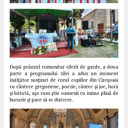
După prânzul comunitar oferit de gazde, a doua
parte a programului zilei a adus un moment
înălţător susţinut de corul copiilor din Cireşoaia
cu cântece gregoriene, poezie, cântec şi joc, horă
şi bătută, aşa cum ştiu oamenii cu inima plină de
bucurie şi pace să se distreze.