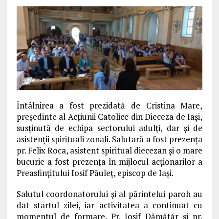
Întâlnirea a fost prezidată de Cristina Mare,
preşedinte al Acţiunii Catolice din Dieceza de Iaşi,
susţinută de echipa sectorului adulţi, dar şi de
asistenţii spirituali zonali. Salutară a fost prezenţa
pr. Felix Roca, asistent spiritual diecezan şi o mare
bucurie a fost prezenţa în mijlocul acţionarilor a
Preasfinţitului Iosif Păuleţ, episcop de Iaşi.
Salutul coordonatorului şi al părintelui paroh au
dat startul zilei, iar activitatea a continuat cu
momentul de formare. Pr. Iosif Dămătăr şi pr.