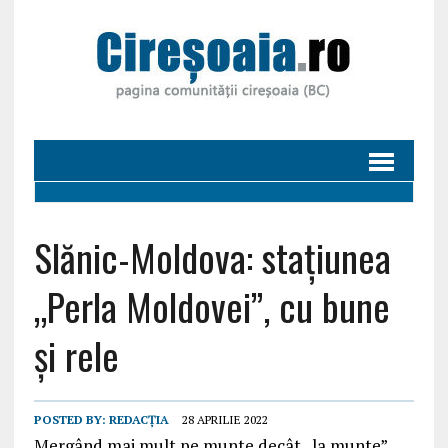
Slănic-Moldova: stațiunea
„Perla Moldovei”, cu bune
și rele
POSTED BY:
REDACȚIA
28 APRILIE 2022
Mergând mai mult pe munte decât „la munte”,