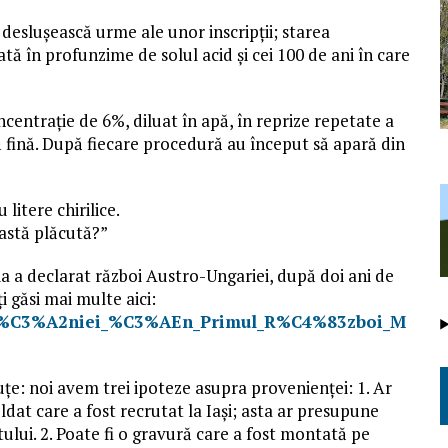
 deslușească urme ale unor inscripții; starea
ată în profunzime de solul acid și cei 100 de ani în care
ncentrație de 6%, diluat în apă, în reprize repetate a
ă fină. După fiecare procedură au început să apară din
 litere chirilice.
astă plăcută?”
ia a declarat război Austro-Ungariei, după doi ani de
i găsi mai multe aici:
_Rom%C3%A2niei_%C3%AEn_Primul_R%C4%83zboi_M
cuțe: noi avem trei ipoteze asupra provenienței: 1. Ar
ldat care a fost recrutat la Iași; asta ar presupune
ului. 2. Poate fi o gravură care a fost montată pe