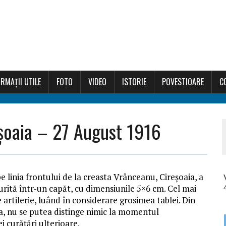
RMAȚII UTILE
FOTO
VIDEO
ISTORIE
POVESTIOARE
C
eșoaia – 27 August 1916
e linia frontului de la creasta Vrânceanu, Cireșoaia, a
urită într-un capăt, cu dimensiunile 5×6 cm. Cel mai
artilerie, luând în considerare grosimea tablei. Din
ea, nu se putea distinge nimic la momentul
i curățări ulterioare.