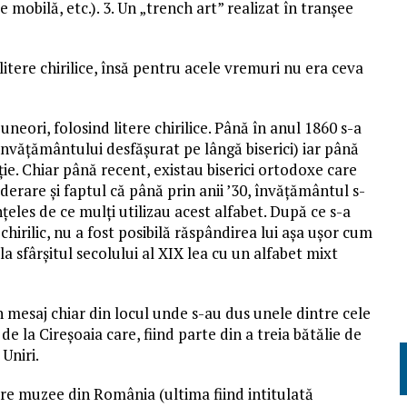
 mobilă, etc.). 3. Un „trench art” realizat în tranșee
itere chirilice, însă pentru acele vremuri nu era ceva
 uneori, folosind litere chirilice. Până în anul 1860 s-a
 a învățământului desfășurat pe lângă biserici) iar până
iție. Chiar până recent, existau biserici ortodoxe care
iderare și faptul că până prin anii ’30, învățământul s-
înțeles de ce mulți utilizau acest alfabet. După ce s-a
 chirilic, nu a fost posibilă răspândirea lui așa ușor cum
la sfârșitul secolului al XIX lea cu un alfabet mixt
n mesaj chiar din locul unde s-au dus unele dintre cele
e la Cireșoaia care, fiind parte din a treia bătălie de
Uniri.
are muzee din România (ultima fiind intitulată