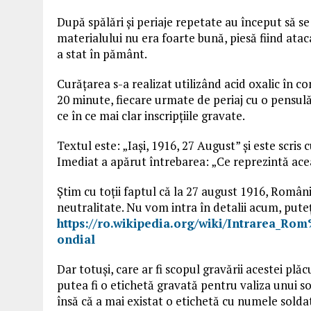
După spălări și periaje repetate au început să se
materialului nu era foarte bună, piesă fiind atac
a stat în pământ.
Curățarea s-a realizat utilizând acid oxalic în co
20 minute, fiecare urmate de periaj cu o pensul
ce în ce mai clar inscripțiile gravate.
Textul este: „Iași, 1916, 27 August” și este scris cu
Imediat a apărut întrebarea: „Ce reprezintă ace
Știm cu toții faptul că la 27 august 1916, Român
neutralitate. Nu vom intra în detalii acum, puteț
https://ro.wikipedia.org/wiki/Intrarea
ondial
Dar totuși, care ar fi scopul gravării acestei plă
putea fi o etichetă gravată pentru valiza unui so
însă că a mai existat o etichetă cu numele soldat