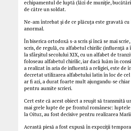
echipamentul de luptă (lăzi de muniție, bucătărie
de către un soldat.
Ne-am întrebat și de ce plăcuța este gravată cu l
anormal.
În biserica ortodoxă s-a scris și încă se mai scrie,
scris, de regulă, cu alfabetul chirilic (influență
la sfârșitul secolului XIX, cu un alfabet de tranz
foloseau alfabetul chirilic, iar dacă luăm în cons
a realizat în aria de influentă a religiei, este de 
decretat utilizarea alfabetului latin în loc de cel
ar fi azi, a durat foarte mult ajungandu-se chiar 
pentru aumite scrieri.
Cert este că acest obiect a reușit să transmită u
mai grele lupte de pe frontul românesc: luptele d
la Oituz, au fost decisive pentru realizarea Marii 
Această piesă a fost expusă în expoziții tempor