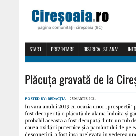
START
PREZENTARE
BISERICA „SF. ANA”
INFO
Plăcuța gravată de la Cir
POSTED BY:
REDACȚIA
23 MARTIE 2021
În vara anului 2019 cu ocazia unor „prospecții” p
fost decoperită o plăcută de alamă îndoită și gă
probabil aceasta a fost decupată dintr-un tub de 
cauza oxidării puternice și a pământului de pe 
descoperirii, a fost însă prelevată în vederea une