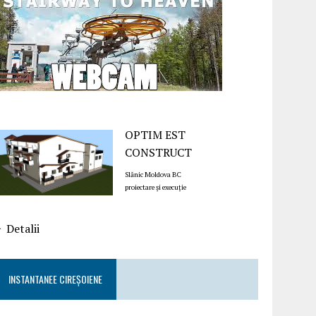
OPTIM EST
CONSTRUCT
Slănic Moldova BC
proiectare și execuție
Detalii
INSTANTANEE CIREȘOIENE