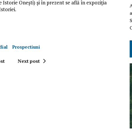
Istorie Onești) și în prezent se află în expoziția
A
storiei.
a
S
C
dial
Prospectiuni
st
Next post