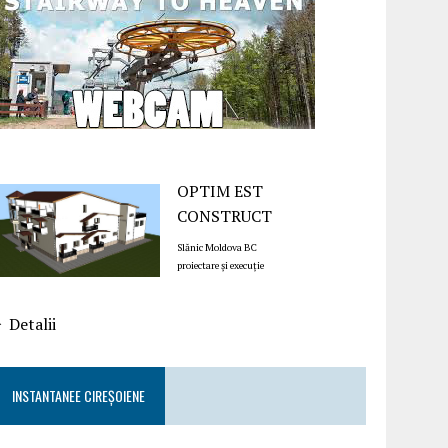
OPTIM EST
CONSTRUCT
Slănic Moldova BC
proiectare și execuție
Detalii
INSTANTANEE CIREȘOIENE