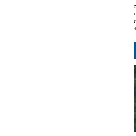
A
î
r
d