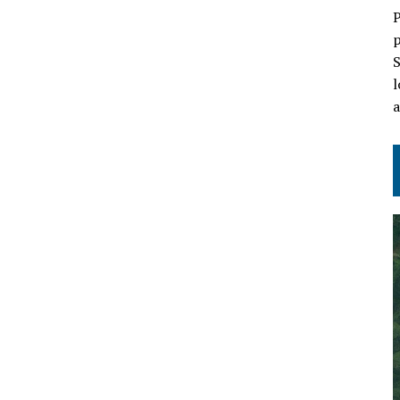
P
p
S
l
a