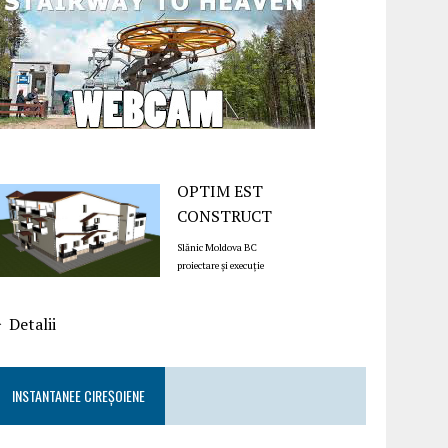
OPTIM EST
CONSTRUCT
Slănic Moldova BC
proiectare și execuție
Detalii
INSTANTANEE CIREȘOIENE