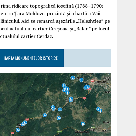
rima ridicare topografică iosefină (1788–1790)
entru Țara Moldovei prezintă și o hartă a Văii
lănicului. Aici se remarcă așezările „Heleshtieu” pe
ocul actualului cartier Cireșoaia și „Balan” pe locul
ctualului cartier Cerdac.
HARTA MONUMENTELOR ISTORICE