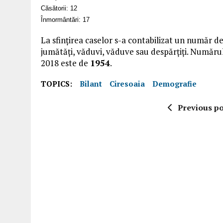
Căsătorii: 12
Înmormântări: 17
La sfințirea caselor s-a contabilizat un număr d
jumătăți, văduvi, văduve sau despărțiți. Numărul t
2018 este de
1954
.
TOPICS:
Bilant
Ciresoaia
Demografie
Previous po