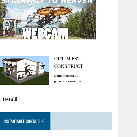
OPTIM EST
CONSTRUCT
Slănic Moldova BC
proiectare și execuție
Detalii
INSTANTANEE CIREȘOIENE