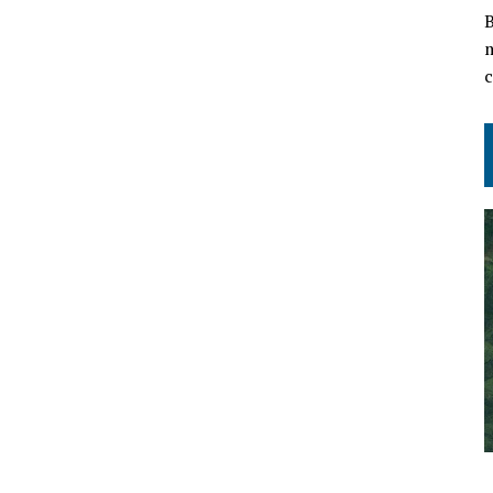
B
m
c