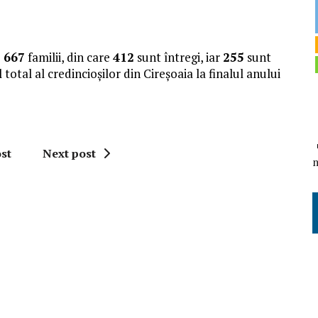
e
667
familii, din care
412
sunt întregi, iar
255
sunt
otal al credincioșilor din Cireșoaia la finalul anului
st
Next post