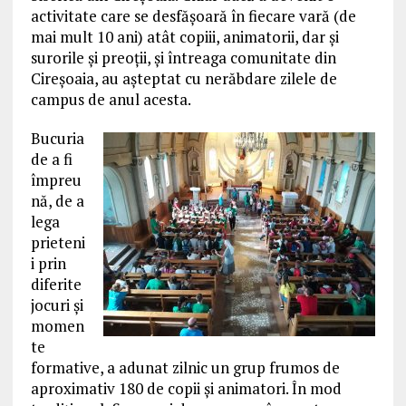
activitate care se desfășoară în fiecare vară (de
mai mult 10 ani) atât copiii, animatorii, dar și
surorile și preoții, și întreaga comunitate din
Cireșoaia, au așteptat cu nerăbdare zilele de
campus de anul acesta.
Bucuria
de a fi
împreu
nă, de a
lega
prieteni
i prin
diferite
jocuri și
momen
te
formative, a adunat zilnic un grup frumos de
aproximativ 180 de copii și animatori. În mod