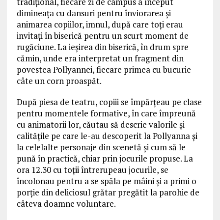
tradițional, fiecare zi de campus a început
dimineața cu dansuri pentru înviorarea și
animarea copiilor, imnul, după care toți erau
invitați în biserică pentru un scurt moment de
rugăciune. La ieșirea din biserică, în drum spre
cămin, unde era interpretat un fragment din
povestea Pollyannei, fiecare primea cu bucurie
câte un corn proaspăt.
După piesa de teatru, copiii se împărțeau pe clase
pentru momentele formative, în care împreună
cu animatorii lor, căutau să descrie valorile și
calitățile pe care le-au descoperit la Pollyanna și
la celelalte personaje din scenetă și cum să le
pună în practică, chiar prin jocurile propuse. La
ora 12.30 cu toții întrerupeau jocurile, se
încolonau pentru a se spăla pe mâini și a primi o
porție din deliciosul grătar pregătit la parohie de
câteva doamne voluntare.