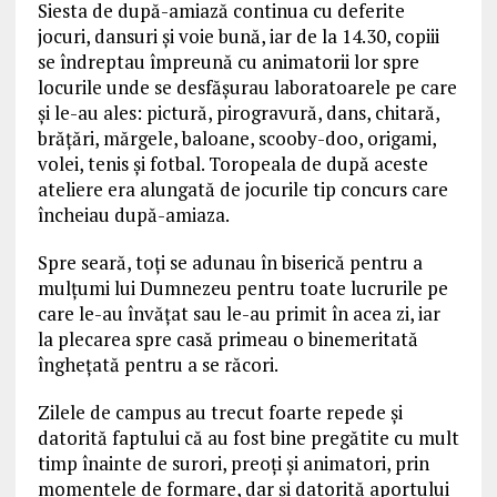
Siesta de după-amiază continua cu deferite
jocuri, dansuri și voie bună, iar de la 14.30, copiii
se îndreptau împreună cu animatorii lor spre
locurile unde se desfășurau laboratoarele pe care
și le-au ales: pictură, pirogravură, dans, chitară,
brățări, mărgele, baloane, scooby-doo, origami,
volei, tenis și fotbal. Toropeala de după aceste
ateliere era alungată de jocurile tip concurs care
încheiau după-amiaza.
Spre seară, toți se adunau în biserică pentru a
mulțumi lui Dumnezeu pentru toate lucrurile pe
care le-au învățat sau le-au primit în acea zi, iar
la plecarea spre casă primeau o binemeritată
înghețată pentru a se răcori.
Zilele de campus au trecut foarte repede și
datorită faptului că au fost bine pregătite cu mult
timp înainte de surori, preoți și animatori, prin
momentele de formare, dar și datorită aportului