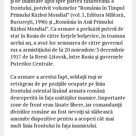
și de înaintare apoi spre partea răsăriteană a
frontului, potrivit volumelor ”România în Timpul
Primului Război Mondial” (vol. 1, Editura Militară,
București, 1996) și „România în Anii Primului
Război Mondial”. Ca urmare a preluării puterii de
stat în Rusia de către forțele bolșevice, în toamna
acelui an, a avut loc semnarea de către guvernul
rus a armistițiului de la 20 noiembrie/3 decembrie
1917 de la Brest-Litovsk, între Rusia și guvernele
Puterilor Centrale.
Ca urmare a acestui fapt, soldații ruși se
retrăgeau de pe pozițiile ocupate pe linia
frontului oriental lăsând armata română
descoperită în fața unităților inamice. Importante
zone de front erau lăsate libere, iar comandanții
diviziilor române au fost nevoiți să slăbească
anumite dispozitive pentru a acoperi cât mai
mult linia frontului în fața inamicului.