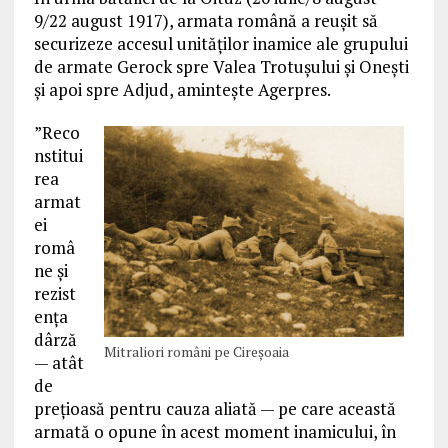
9/22 august 1917), armata română a reușit să
securizeze accesul unităților inamice ale grupului
de armate Gerock spre Valea Trotușului și Onești
și apoi spre Adjud, aminteşte Agerpres.
”Reco
nstitui
rea
armat
ei
româ
ne și
rezist
ența
dârză
Mitraliori români pe Cireșoaia
— atât
de
prețioasă pentru cauza aliată — pe care această
armată o opune în acest moment inamicului, în