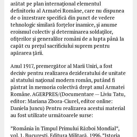
arătat pe plan internațional elementul
definitoriu al Armatei Române, care nu dispunea
de o înzestrare specifică din punct de vedere
tehnologic similară forțelor inamice, și anume
eroismul colectiv și determinarea soldaților,
ofițerilor și generalilor români de a lupta până la
capăt cu prețul sacrificiului suprem pentru
apărarea țării.
Anul 1917, premergător al Marii Uniri, a fost
decisiv pentru realizarea dezideratului de unitate
al statului național modern român, putând fi
păstrat în memoria colectivă drept anul Armatei
Române. AGERPRES/(Documentare — Liviu Tatu,
editor: Mariana Zbora-Ciurel, editor online:
Daniela Juncu) Pentru realizarea acestui material
au fost utilizate următoarele surse:
”România în Timpul Primului Război Mondial”,
vol. 1, București, Editura Militară, 1996. ”Istoria