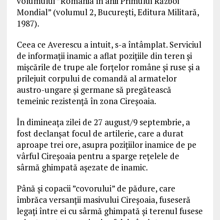
volumului ”România în anii Primului Război
Mondial” (volumul 2, București, Editura Militară,
1987).
Ceea ce Averescu a intuit, s-a întâmplat. Serviciul
de informații inamic a aflat pozițiile din teren și
mișcările de trupe ale forțelor române și ruse și a
prilejuit corpului de comandă al armatelor
austro-ungare și germane să pregătească
temeinic rezistență în zona Cireșoaia.
În dimineața zilei de 27 august/9 septembrie, a
fost declanșat focul de artilerie, care a durat
aproape trei ore, asupra pozițiilor inamice de pe
vârful Cireșoaia pentru a sparge rețelele de
sârmă ghimpată așezate de inamic.
Până și copacii ”covorului” de pădure, care
îmbrăca versanții masivului Cireșoaia, fuseseră
legați între ei cu sârmă ghimpată și terenul fusese