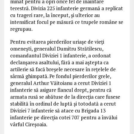
minat pentru a opri orice fel de înaintare
terestră. Divizia 225 infanterie germană a replicat
cu trageri rare, la început, și ulterior au
intensificat focul pe măsură ce trupele române se
regrupau.
Pentru evitarea pierderilor uriașe de vieți
omenești, generalul Dumitru Strătilescu,
comandantul Diviziei 1 infanterie, a ordonat
declanșarea asaltului, fără a mai aștepta ca
artilerie să facă breșele necesare în rețelele de
sârmă ghimpată. Pe fondul pierderilor grele,
generalul Arthur Văitoianu a cerut Diviziei 1
infanterie să asigure flancul drept, pentru că
armata rusă se abătuse de la direcția care fusese
stabilită în ordinul de luptă și totodată a cerut
Diviziei 7 infanterie să atace cu Brigada 13
infanterie pe direcția cotei 707 pentru a învălui
vârful Cireșoaia.