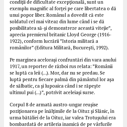
condiții de dificultate excepțională, sunt un
exemplu magnific al forței pe care libertatea o dă
unui popor liber. Românul a dovedit că este
soldatul cel mai viteaz din lume când i se dă
posibilitatea să-și demonstreze această vitejie”,
aprecia premierul britanic Lloyd George (1916-
1922), conform lucrării ”Istoria militară a
românilor” (Editura Militară, București, 1992).
Pe marginea acelorași confruntări din vara anului
1917, un reporter de război rus relata: ”Românii
se luptă ca leii (…). Mor, dar nu se predau. Se
luptă pentru fiecare palmă din pământul lor așa
de sălbatic, ca și lupoaica când i se răpește
ultimul pui (…)”, potrivit aceleiași surse.
Corpul 8 de armată austro-ungar reușise
poziționarea pe înălțimile de la Oituz și Slănic, în
urma bătăliei de la Oituz, iar valea Trotușului era
bombardată de artileria inamică de pe vârfurile