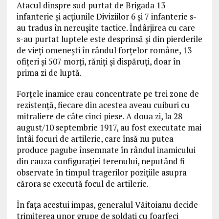
Atacul dinspre sud purtat de Brigada 13
infanterie și acțiunile Diviziilor 6 și 7 infanterie s-
au tradus în nereușite tactice. Îndârjirea cu care
s-au purtat luptele este desprinsă și din pierderile
de vieți omenești în rândul forțelor române, 13
ofițeri și 507 morți, răniți și dispăruți, doar în
prima zi de luptă.
Forțele inamice erau concentrate pe trei zone de
rezistență, fiecare din acestea aveau cuiburi cu
mitraliere de câte cinci piese. A doua zi, la 28
august/10 septembrie 1917, au fost executate mai
întâi focuri de artilerie, care însă nu putea
produce pagube însemnate în rândul inamicului
din cauza configurației terenului, neputând fi
observate în timpul tragerilor pozițiile asupra
cărora se execută focul de artilerie.
În fața acestui impas, generalul Văitoianu decide
trimiterea unor grupe de soldați cu foarfeci