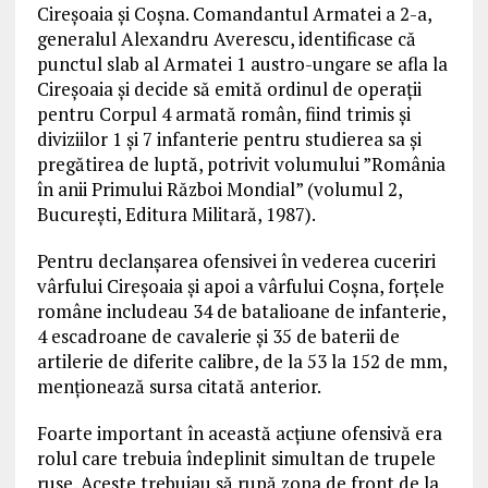
Cireșoaia și Coșna. Comandantul Armatei a 2-a,
generalul Alexandru Averescu, identificase că
punctul slab al Armatei 1 austro-ungare se afla la
Cireșoaia și decide să emită ordinul de operații
pentru Corpul 4 armată român, fiind trimis și
diviziilor 1 și 7 infanterie pentru studierea sa și
pregătirea de luptă, potrivit volumului ”România
în anii Primului Război Mondial” (volumul 2,
București, Editura Militară, 1987).
Pentru declanșarea ofensivei în vederea cuceriri
vârfului Cireșoaia și apoi a vârfului Coșna, forțele
române includeau 34 de batalioane de infanterie,
4 escadroane de cavalerie și 35 de baterii de
artilerie de diferite calibre, de la 53 la 152 de mm,
menționează sursa citată anterior.
Foarte important în această acțiune ofensivă era
rolul care trebuia îndeplinit simultan de trupele
ruse. Aceste trebuiau să rupă zona de front de la