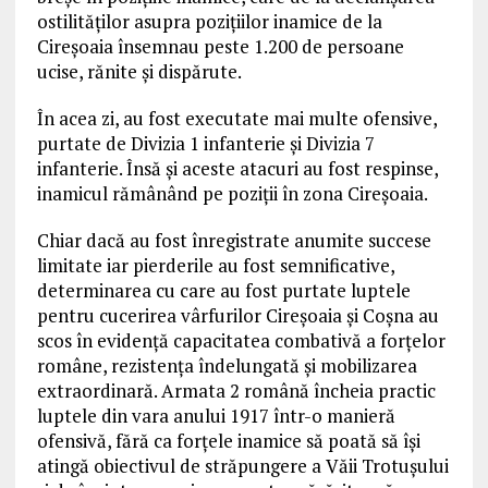
ostilităților asupra pozițiilor inamice de la
Cireșoaia însemnau peste 1.200 de persoane
ucise, rănite și dispărute.
În acea zi, au fost executate mai multe ofensive,
purtate de Divizia 1 infanterie și Divizia 7
infanterie. Însă și aceste atacuri au fost respinse,
inamicul rămânând pe poziții în zona Cireșoaia.
Chiar dacă au fost înregistrate anumite succese
limitate iar pierderile au fost semnificative,
determinarea cu care au fost purtate luptele
pentru cucerirea vârfurilor Cireșoaia și Coșna au
scos în evidență capacitatea combativă a forțelor
române, rezistența îndelungată și mobilizarea
extraordinară. Armata 2 română încheia practic
luptele din vara anului 1917 într-o manieră
ofensivă, fără ca forțele inamice să poată să își
atingă obiectivul de străpungere a Văii Trotușului