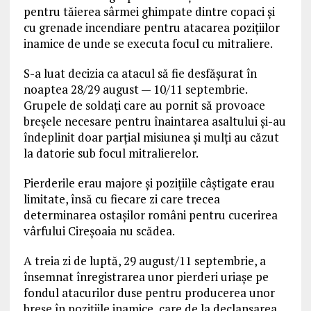
pentru tăierea sârmei ghimpate dintre copaci și
cu grenade incendiare pentru atacarea pozițiilor
inamice de unde se executa focul cu mitraliere.
S-a luat decizia ca atacul să fie desfășurat în
noaptea 28/29 august — 10/11 septembrie.
Grupele de soldați care au pornit să provoace
breșele necesare pentru înaintarea asaltului și-au
îndeplinit doar parțial misiunea și mulți au căzut
la datorie sub focul mitralierelor.
Pierderile erau majore și pozițiile câștigate erau
limitate, însă cu fiecare zi care trecea
determinarea ostașilor români pentru cucerirea
vârfului Cireșoaia nu scădea.
A treia zi de luptă, 29 august/11 septembrie, a
însemnat înregistrarea unor pierderi uriașe pe
fondul atacurilor duse pentru producerea unor
breșe în pozițiile inamice, care de la declanșarea