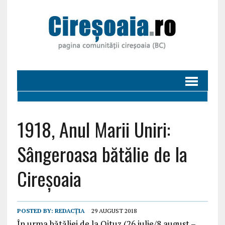
1918, Anul Marii Uniri:
Sângeroasa bătălie de la
Cireșoaia
POSTED BY:
REDACȚIA
29 AUGUST 2018
În urma bătăliei de la Oituz (26 iulie/8 august –