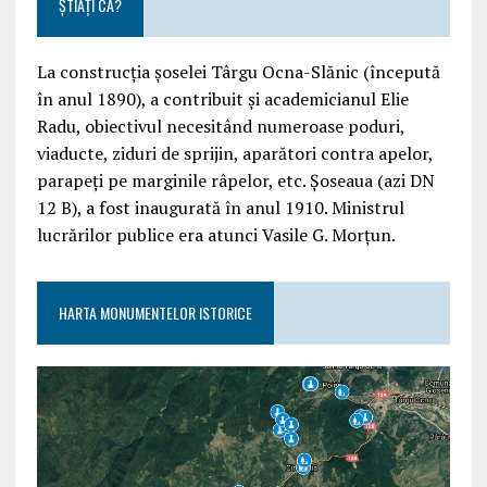
ȘTIAȚI CĂ?
La construcția șoselei Târgu Ocna-Slănic (începută
în anul 1890), a contribuit și academicianul Elie
Radu, obiectivul necesitând numeroase poduri,
viaducte, ziduri de sprijin, aparători contra apelor,
parapeți pe marginile râpelor, etc. Șoseaua (azi DN
12 B), a fost inaugurată în anul 1910. Ministrul
lucrărilor publice era atunci Vasile G. Morțun.
HARTA MONUMENTELOR ISTORICE