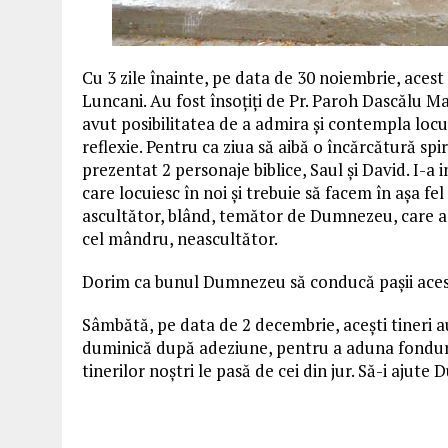
Cu 3 zile înainte, pe data de 30 noiembrie, acest
Luncani. Au fost însoțiți de Pr. Paroh Dascălu Mar
avut posibilitatea de a admira și contempla locul 
reflexie. Pentru ca ziua să aibă o încărcătură spir
prezentat 2 personaje biblice, Saul și David. I-a i
care locuiesc în noi și trebuie să facem în așa fel
ascultător, blând, temător de Dumnezeu, care a 
cel mândru, neascultător.
Dorim ca bunul Dumnezeu să conducă pașii acest
Sâmbătă, pe data de 2 decembrie, acești tineri 
duminică după adeziune, pentru a aduna fonduri 
tinerilor noștri le pasă de cei din jur. Să-i ajut