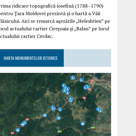
rima ridicare topografică iosefină (1788–1790)
entru Țara Moldovei prezintă și o hartă a Văii
lănicului. Aici se remarcă așezările „Heleshtieu” pe
ocul actualului cartier Cireșoaia și „Balan” pe locul
ctualului cartier Cerdac.
HARTA MONUMENTELOR ISTORICE