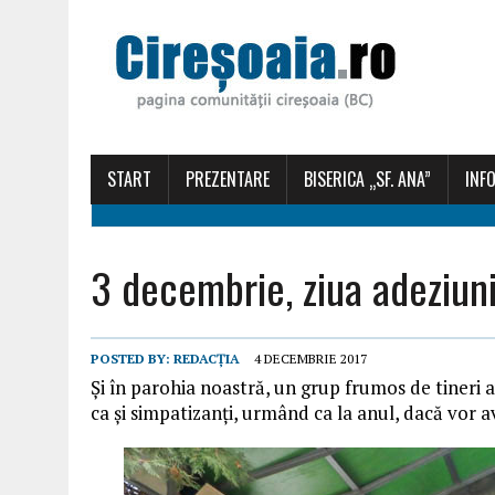
START
PREZENTARE
BISERICA „SF. ANA”
INFO
3 decembrie, ziua adeziuni
POSTED BY:
REDACȚIA
4 DECEMBRIE 2017
Și în parohia noastră, un grup frumos de tineri 
ca și simpatizanți, urmând ca la anul, dacă vor 