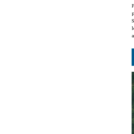
P
p
S
l
a