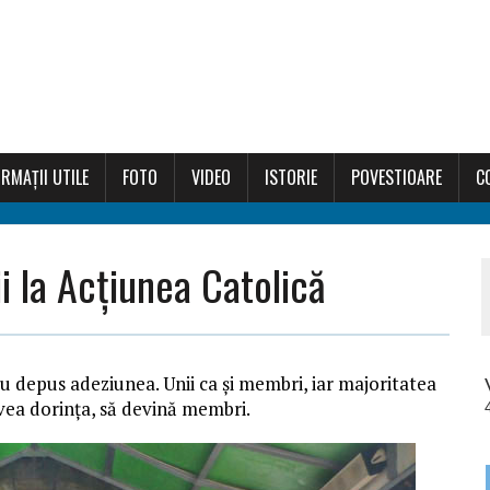
RMAȚII UTILE
FOTO
VIDEO
ISTORIE
POVESTIOARE
C
i la Acțiunea Catolică
au depus adeziunea. Unii ca și membri, iar majoritatea
avea dorința, să devină membri.