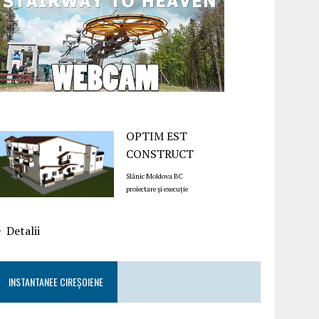
OPTIM EST
CONSTRUCT
Slănic Moldova BC
proiectare și execuție
Detalii
INSTANTANEE CIREȘOIENE