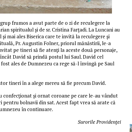
 grup frumos a avut parte de o zi de reculegere la
ian spiritualul și de sr. Cristina Farțadi. La Luncani au
și mai ales Biserica care te invită la reculegere și
ituală, Pr. Augustin Folner, priorul mănăstirii, le-a
nvitat pe tineri să fie atenți la aceste două personaje,
 încât David să prindă postul lui Saul. David cel
fost ales de Dumnezeu ca rege să-l învingă pe Saul
or tineri în a alege mereu să fie precum David.
au confecționat și ornat coroane pe care le-au vândut
pentru bolnavii din sat. Acest fapt vrea să arate că
e Dumnezeu în continuare.
Surorile Providenței