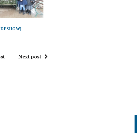
LIDESHOW]
st
Next post