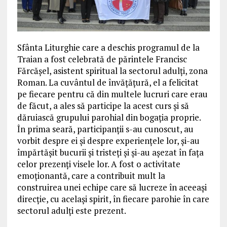
Sfânta Liturghie care a deschis programul de la
Traian a fost celebrată de părintele Francisc
Fărcășel, asistent spiritual la sectorul adulți, zona
Roman. La cuvântul de învățățură, el a felicitat
pe fiecare pentru că din multele lucruri care erau
de făcut, a ales să participe la acest curs și să
dăruiască grupului parohial din bogația proprie.
În prima seară, participanții s-au cunoscut, au
vorbit despre ei și despre experiențele lor, și-au
împărtășit bucurii și tristeți și și-au așezat în fața
celor prezenți visele lor. A fost o activitate
emoționantă, care a contribuit mult la
construirea unei echipe care să lucreze în aceeași
direcție, cu același spirit, în fiecare parohie în care
sectorul adulți este prezent.