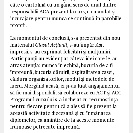
câte o cartolină cu un gând scris de unul dintre
responsabilii ACA prezent la curs, ca mandat și
încurajare pentru munca ce continuă în parohiile
proprii.
La momentul de concluzii, s-a prezentat din nou
materialul
Glasul Acțiunii
, s-au împărtășit
impresii, s-au exprimat felicitări și mulțumiri.
Participanții au evidențiat câteva idei care le-au
atras atenţia: munca în echipă, bucuria de a fi
împreună, bucuria dăruirii, ospitalitatea casei,
căldura organizatorilor, modul şi metodele de
lucru. Mergând acasă, ei și-au luat angajamentul
să fie mai disponibili, să colaboreze cu ACT și ACC.
Programul cursului s-a încheiat cu recunoștința
pentru fiecare pentru că a ales să fie prezent la
această activitate diecezană și cu înmânarea
diplomelor, ca amintire de la aceste momente
frumoase petrecute împreună.