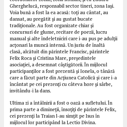
Gherghelucă, responsabil sector tineri, zona Iași.
Voia bună a fost la ea acasă: toți au cântat, au
dansat, au pregătit și au gustat bucate
tradiționale. Au fost organizate chiar și
concursuri de glume, recitare de poezii, lucru
manual și alte îndeletniciri care i-au pus pe adulții
acțonari la muncă intensă. Un juriu de înaltă
clasă, alcătuit din părintele Francisc, părintele
Felix Roca și Cristina Mare, președintele
asociației, a desemnat câștigătorii. În mijlocul
participanților a fost prezentă și Ionela, o tânără
care a făcut parte din Acțiunea Catolică și care i-a
încântat pe cei prezenți cu câteva hore și sârbe,
invitându-i la dans.
Ultima zi a întâlnirii a fost o oază a sufletului. În
prima parte a dimineții, însoțiți de părintele Felix,
cei prezenți la Traian l-au simțit pe Isus în
mijlocul lor participând la Lectio Divina.