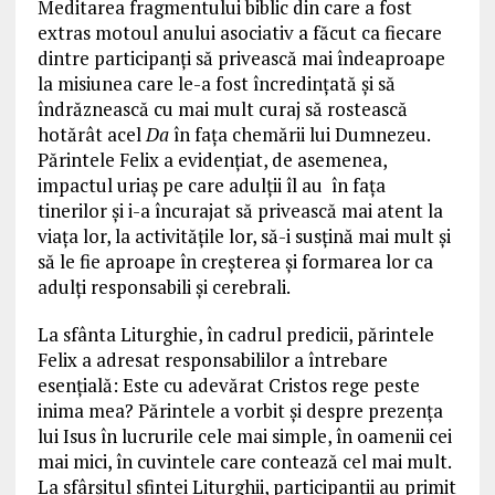
Meditarea fragmentului biblic din care a fost
extras motoul anului asociativ a făcut ca fiecare
dintre participanți să privească mai îndeaproape
la misiunea care le-a fost încredințată și să
îndrăznească cu mai mult curaj să rostească
hotărât acel
Da
în fața chemării lui Dumnezeu.
Părintele Felix a evidențiat, de asemenea,
impactul uriaș pe care adulții îl au în fața
tinerilor și i-a încurajat să privească mai atent la
viața lor, la activitățile lor, să-i susțină mai mult și
să le fie aproape în creșterea și formarea lor ca
adulți responsabili și cerebrali.
La sfânta Liturghie, în cadrul predicii, părintele
Felix a adresat responsabililor a întrebare
esențială: Este cu adevărat Cristos rege peste
inima mea? Părintele a vorbit și despre prezența
lui Isus în lucrurile cele mai simple, în oamenii cei
mai mici, în cuvintele care contează cel mai mult.
La sfârșitul sfintei Liturghii, participanții au primit