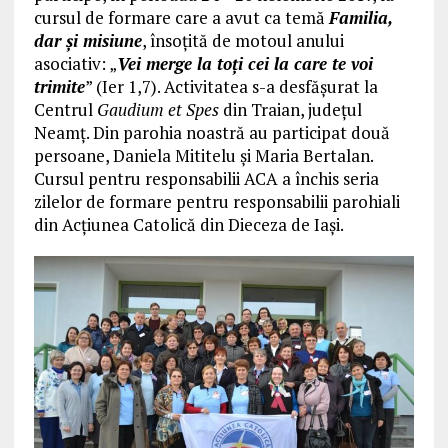
cursul de formare care a avut ca temă
Familia,
dar și misiune
, însoțită de motoul anului
asociativ: „
Vei merge la toți cei la care te voi
trimite
” (Ier 1,7). Activitatea s-a desfășurat la
Centrul
Gaudium et Spes
din Traian, județul
Neamț. Din parohia noastră au participat două
persoane, Daniela Mititelu și Maria Bertalan.
Cursul pentru responsabilii ACA a închis seria
zilelor de formare pentru responsabilii parohiali
din Acțiunea Catolică din Dieceza de Iași.