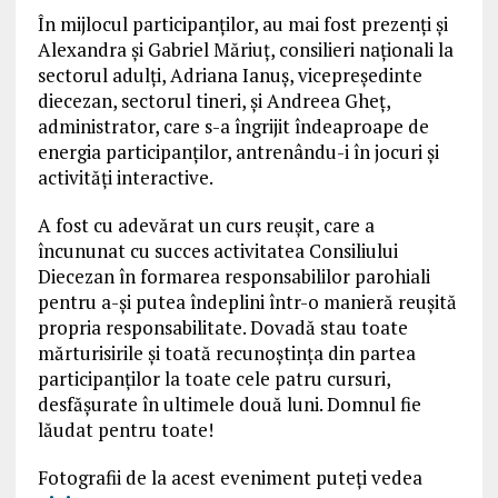
În mijlocul participanților, au mai fost prezenți și
Alexandra și Gabriel Măriuț, consilieri naționali la
sectorul adulți, Adriana Ianuș, vicepreședinte
diecezan, sectorul tineri, și Andreea Gheț,
administrator, care s-a îngrijit îndeaproape de
energia participanților, antrenându-i în jocuri și
activități interactive.
A fost cu adevărat un curs reușit, care a
încununat cu succes activitatea Consiliului
Diecezan în formarea responsabililor parohiali
pentru a-și putea îndeplini într-o manieră reușită
propria responsabilitate. Dovadă stau toate
mărturisirile și toată recunoștința din partea
participanților la toate cele patru cursuri,
desfășurate în ultimele două luni. Domnul fie
lăudat pentru toate!
Fotografii de la acest eveniment puteți vedea