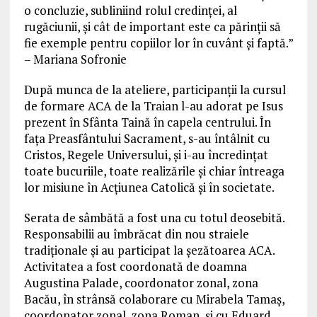
o concluzie, subliniind rolul credinței, al
rugăciunii, și cât de important este ca părinții să
fie exemple pentru copiilor lor în cuvânt și faptă.”
– Mariana Sofronie
După munca de la ateliere, participanții la cursul
de formare ACA de la Traian l-au adorat pe Isus
prezent în Sfânta Taină în capela centrului. În
fața Preasfântului Sacrament, s-au întâlnit cu
Cristos, Regele Universului, și i-au încredințat
toate bucuriile, toate realizările și chiar întreaga
lor misiune în Acțiunea Catolică și în societate.
Serata de sâmbătă a fost una cu totul deosebită.
Responsabilii au îmbrăcat din nou straiele
tradiționale și au participat la șezătoarea ACA.
Activitatea a fost coordonată de doamna
Augustina Palade, coordonator zonal, zona
Bacău, în strânsă colaborare cu Mirabela Tamaș,
coordonator zonal, zona Roman, și cu Eduard