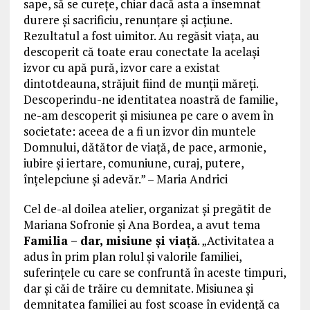
sape, să se cureţe, chiar dacă asta a însemnat
durere şi sacrificiu, renunţare şi acţiune.
Rezultatul a fost uimitor. Au regăsit viaţa, au
descoperit că toate erau conectate la acelaşi
izvor cu apă pură, izvor care a existat
dintotdeauna, străjuit fiind de munţii măreţi.
Descoperindu-ne identitatea noastră de familie,
ne-am descoperit şi misiunea pe care o avem în
societate: aceea de a fi un izvor din muntele
Domnului, dătător de viaţă, de pace, armonie,
iubire şi iertare, comuniune, curaj, putere,
înţelepciune şi adevăr.” – Maria Andrici
Cel de-al doilea atelier, organizat și pregătit de
Mariana Sofronie și Ana Bordea, a avut tema
Familia – dar, misiune și viață
. „Activitatea a
adus în prim plan rolul și valorile familiei,
suferințele cu care se confruntă în aceste timpuri,
dar și căi de trăire cu demnitate. Misiunea și
demnitatea familiei au fost scoase în evidență ca