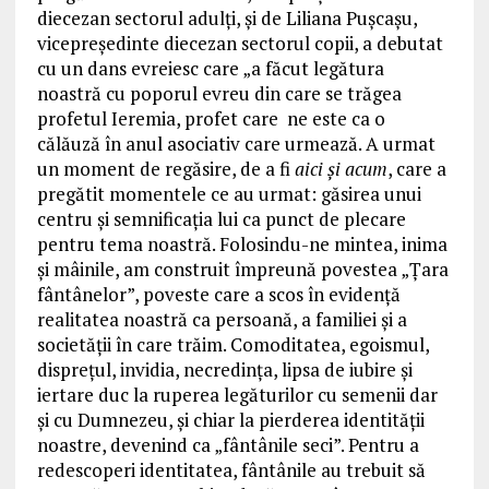
diecezan sectorul adulți, și de Liliana Puşcaşu,
vicepreședinte diecezan sectorul copii, a debutat
cu un dans evreiesc care „a făcut legătura
noastră cu poporul evreu din care se trăgea
profetul Ieremia, profet care ne este ca o
călăuză în anul asociativ care urmează. A urmat
un moment de regăsire, de a fi
aici şi acum
, care a
pregătit momentele ce au urmat: găsirea unui
centru şi semnificaţia lui ca punct de plecare
pentru tema noastră. Folosindu-ne mintea, inima
şi mâinile, am construit împreună povestea „Ţara
fântânelor”, poveste care a scos în evidenţă
realitatea noastră ca persoană, a familiei şi a
societăţii în care trăim. Comoditatea, egoismul,
dispreţul, invidia, necredinţa, lipsa de iubire şi
iertare duc la ruperea legăturilor cu semenii dar
şi cu Dumnezeu, şi chiar la pierderea identităţii
noastre, devenind ca „fântânile seci”. Pentru a
redescoperi identitatea, fântânile au trebuit să