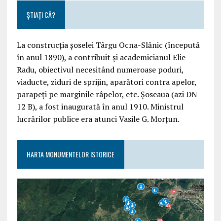
ȘTIAȚI CĂ?
La construcția șoselei Târgu Ocna-Slănic (începută
în anul 1890), a contribuit și academicianul Elie
Radu, obiectivul necesitând numeroase poduri,
viaducte, ziduri de sprijin, aparători contra apelor,
parapeți pe marginile râpelor, etc. Șoseaua (azi DN
12 B), a fost inaugurată în anul 1910. Ministrul
lucrărilor publice era atunci Vasile G. Morțun.
HARTA MONUMENTELOR ISTORICE