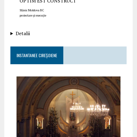
OPTIM EST CONSTRUCT
Slănic Moldova BC
proiectare și execuție
Detalii
INSTANTANEE CIREȘOIENE