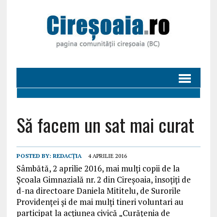
Să facem un sat mai curat
POSTED BY:
REDACȚIA
4 APRILIE 2016
Sâmbătă, 2 aprilie 2016, mai mulți copii de la
Școala Gimnazială nr. 2 din Cireșoaia, însoțiți de
d-na directoare Daniela Mititelu, de Surorile
Providenței și de mai mulți tineri voluntari au
participat la acțiunea civică „Curățenia de