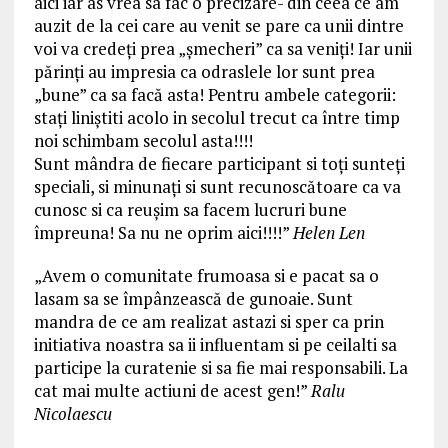
aici iar as vrea sa fac o precizare- din ceea ce am
auzit de la cei care au venit se pare ca unii dintre
voi va credeți prea „șmecheri” ca sa veniți! Iar unii
părinți au impresia ca odraslele lor sunt prea
„bune” ca sa facă asta! Pentru ambele categorii:
stați liniștiti acolo in secolul trecut ca între timp
noi schimbam secolul asta!!!!
Sunt mândra de fiecare participant si toți sunteți
speciali, si minunați si sunt recunoscătoare ca va
cunosc si ca reușim sa facem lucruri bune
împreuna! Sa nu ne oprim aici!!!!
”
Helen Len
„Avem o comunitate frumoasa si e pacat sa o
lasam sa se împânzească de gunoaie. Sunt
mandra de ce am realizat astazi si sper ca prin
initiativa noastra sa ii influentam si pe ceilalti sa
participe la curatenie si sa fie mai responsabili. La
cat mai multe actiuni de acest gen!”
Ralu
Nicolaescu