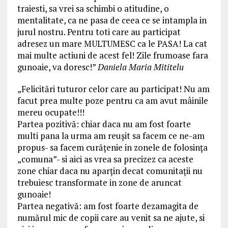
traiesti, sa vrei sa schimbi o atitudine, o
mentalitate, ca ne pasa de ceea ce se intampla in
jurul nostru. Pentru toti care au participat
adresez un mare MULTUMESC ca le PASA! La cat
mai multe actiuni de acest fel! Zile frumoase fara
gunoaie, va doresc!”
Daniela Maria Mititelu
„Felicitări tuturor celor care au participat! Nu am
facut prea multe poze pentru ca am avut mâinile
mereu ocupate!!!
Partea pozitivă: chiar daca nu am fost foarte
multi pana la urma am reușit sa facem ce ne-am
propus- sa facem curățenie in zonele de folosința
„comuna”- si aici as vrea sa precizez ca aceste
zone chiar daca nu aparțin decat comunitații nu
trebuiesc transformate in zone de aruncat
gunoaie!
Partea negativă: am
fost foarte dezamagita de
numărul mic de copii care au venit sa ne ajute, si