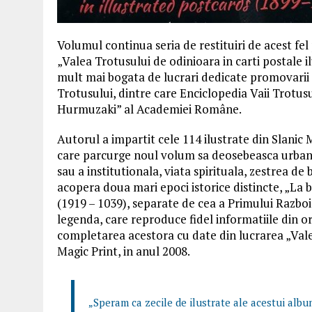
Volumul continua seria de restituiri de acest fe
„Valea Trotusului de odinioara in carti postale i
mult mai bogata de lucrari dedicate promovarii 
Trotusului, dintre care Enciclopedia Vaii Trotusu
Hurmuzaki” al Academiei Române.
Autorul a impartit cele 114 ilustrate din Slanic 
care parcurge noul volum sa deosebeasca urbanis
sau a institutionala, viata spirituala, zestrea de 
acopera doua mari epoci istorice distincte, „La b
(1919 – 1039), separate de cea a Primului Razboi
legenda, care reproduce fidel informatiile din o
completarea acestora cu date din lucrarea „Vale
Magic Print, in anul 2008.
„Speram ca zecile de ilustrate ale acestui album