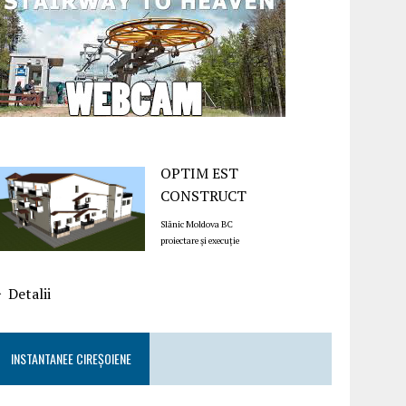
OPTIM EST
CONSTRUCT
Slănic Moldova BC
proiectare și execuție
Detalii
INSTANTANEE CIREȘOIENE