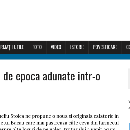
RMAȚII UTILE
FOTO
VIDEO
ISTORIE
POVESTIOARE
C
e de epoca adunate intr-o
rneliu Stoica ne propune o noua si originala calatorie in
udetul Bacau care mai pastreaza câte ceva din farmecul
spre alte locuri de pe valea Trotusului a venit acum