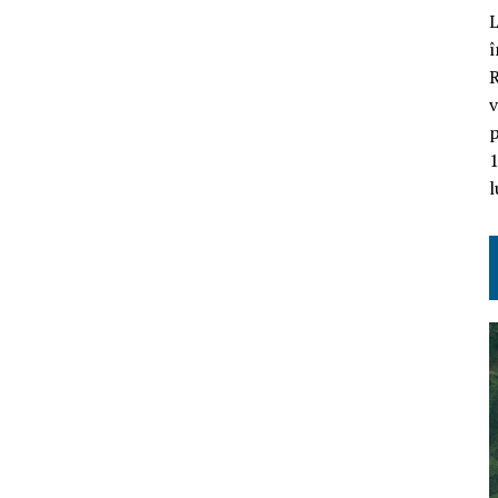
L
î
R
v
p
1
l