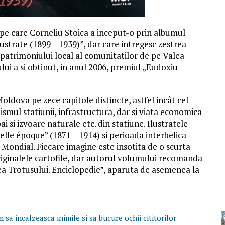
l pe care Corneliu Stoica a inceput-o prin albumul
lustrate (1899 – 1939)”, dar care intregesc zestrea
patrimoniului local al comunitatilor de pe Valea
lui a si obtinut, in anul 2006, premiul „Eudoxiu
Moldova pe zece capitole distincte, astfel incât cel
mul statiunii, infrastructura, dar si viata economica
bai si izvoare naturale etc. din statiune. Ilustratele
elle époque” (1871 – 1914) si perioada interbelica
 Mondial. Fiecare imagine este insotita de o scurta
riginalele cartofile, dar autorul volumului recomanda
a Trotusului. Enciclopedie”, aparuta de asemenea la
 sa incalzeasca inimile si sa bucure ochii cititorilor