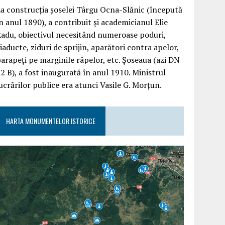
a construcția șoselei Târgu Ocna-Slănic (începută
n anul 1890), a contribuit și academicianul Elie
adu, obiectivul necesitând numeroase poduri,
iaducte, ziduri de sprijin, aparători contra apelor,
arapeți pe marginile râpelor, etc. Șoseaua (azi DN
2 B), a fost inaugurată în anul 1910. Ministrul
ucrărilor publice era atunci Vasile G. Morțun.
HARTA MONUMENTELOR ISTORICE