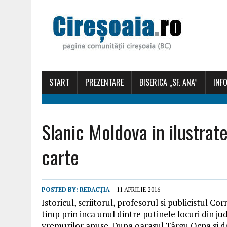
START
PREZENTARE
BISERICA „SF. ANA”
INFO
Slanic Moldova in ilustrat
carte
POSTED BY:
REDACȚIA
11 APRILIE 2016
Istoricul, scriitorul, profesorul si publicistul Co
timp prin inca unul dintre putinele locuri din j
vremurilor apuse. Dupa oarasul Târgu Ocna si de