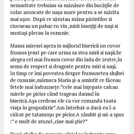
nemaritate trebuiau sa mănânce din bucăţile de
colac aruncate de naşa mare pentru a se mărita
mai uşor. După ce sărutau mâna părintilor si
ciocneau un pahar cu vin ,mirii însoţiţi de naşi si
nuntaşi plecau la cununie.
Mama miresei aşeza in mijlocul bisericii un covor
frumos ţesut pe care urma sa stea mirii si naşii.Se
alegea cel mai frumos covor din lada de zestre,în
semn de respect si dragoste pentru miri si naşi.
In timp ce îmi povestea despre frumusetea slujbei
de cununie,mămuca Maria şi-a amintit ce făceau
fetele mai îndrazneţe:”cele mai înţepate calcau
mirele pe picior când trageau dansul în
biserică.Aşa credeau ele ca vor comanda toata
viaţa în gospodărie”.Am întrebat-o dacă ea l-a
călcat pe tatamoşu pe picior.A zâmbit şi mi-a spus
:” e mult de atunci ,cine mai ştie?”