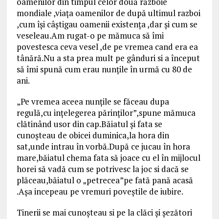
oamenilor din timpul celor două războie
mondiale ,viaţa oamenilor de după ultimul razboi
,cum îşi câştigau oamenii existenţa ,dar şi cum se
veseleau.Am rugat-o pe mămuca să îmi
povestesca ceva vesel ,de pe vremea cand era ea
tânără.Nu a sta prea mult pe gânduri si a început
să îmi spună cum erau nunţile în urmă cu 80 de
ani.
„Pe vremea aceea nunţile se făceau dupa
regulă,cu inţelegerea părinţilor”,spune mămuca
clătinând usor din cap.Băiatul şi fata se
cunoşteau de obicei duminica,la hora din
sat,unde intrau în vorbă.După ce jucau în hora
mare,băiatul chema fata să joace cu el în mijlocul
horei să vadă cum se potrivesc la joc si dacă se
plăceau,băiatul o „petrecea”pe fată pană acasă
.Aşa incepeau pe vremuri poveştile de iubire.
Tinerii se mai cunoşteau si pe la clăci şi şezători