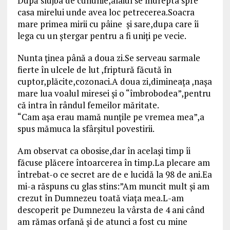
După slujba de cununie,alaiul se îndrepta spre
casa mirelui unde avea loc petrecerea.Soacra
mare primea mirii cu pâine şi sare,dupa care îi
lega cu un ştergar pentru a fi uniţi pe vecie.
Nunta ţinea până a doua zi.Se serveau sarmale
fierte în ulcele de lut ,friptură făcută în
cuptor,plăcite,cozonaci.A doua zi,dimineaţa ,naşa
mare lua voalul miresei şi o “îmbrobodea”,pentru
că intra în rândul femeilor măritate.
“Cam aşa erau mamă nunţile pe vremea mea”,a
spus mămuca la sfârşitul povestirii.
Am observat ca obosise,dar în acelaşi timp îi
făcuse plăcere întoarcerea în timp.La plecare am
întrebat-o ce secret are de e lucidă la 98 de ani.Ea
mi-a răspuns cu glas stins:”Am muncit mult şi am
crezut în Dumnezeu toată viaţa mea.L-am
descoperit pe Dumnezeu la vârsta de 4 ani când
am rămas orfană şi de atunci a fost cu mine