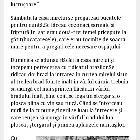
lucruşoare “.
Sâmbata la casa mirelui se pregateau bucatele
pentru nuntă.Se făceau cozonaci,sarmale si
friptură.In sat erau două-trei femei pricepute la
gătit(bucataresele), care erau tocmite de soacra
mare pentru a pregati cele necesare ospăţului.
Duminica se adunau flăcăii la casa mirelui şi
începeau petrecerea cu ridicatul brazilor.Se
ridicau doi brazi la intrarea in curtea mirelui si un
al treilea brad foarte inalt in vârful căruia trebuia
sa ajungă cel mai sprinten flăcău.In vârful
bradului înalt ,bine cojit,se lega un stergar si o
plosca plina cu vin sau tuică. Când se întorceau
mirii de la cununie,tinerii se luau la întrecere şi
care reuşea să ajunga în vârful bradului lua
plosca , ştergarul şi primea aplauzele nuntaşilor.
Cu