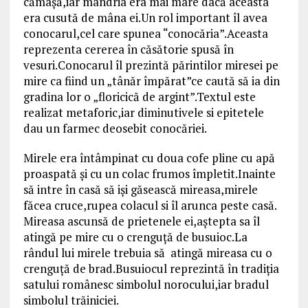
cămaşă,iar mândria era mai mare dacă aceasta
era cusută de mâna ei.Un rol important îl avea
conocarul,cel care spunea “conocăria”.Aceasta
reprezenta cererea în căsătorie spusă în
vesuri.Conocarul îl prezintă părintilor miresei pe
mire ca fiind un „tânăr împărat”ce caută să ia din
gradina lor o „floricică de argint”.Textul este
realizat metaforic,iar diminutivele si epitetele
dau un farmec deosebit conocăriei.
Mirele era întâmpinat cu doua cofe pline cu apă
proaspată şi cu un colac frumos împletit.Inainte
să intre în casă să işi găsească mireasa,mirele
făcea cruce,rupea colacul si îl arunca peste casă.
Mireasa ascunsă de prietenele ei,aştepta sa îl
atingă pe mire cu o crenguţă de busuioc.La
rândul lui mirele trebuia să atingă mireasa cu o
crenguţă de brad.Busuiocul reprezintă în tradiţia
satului românesc simbolul norocului,iar bradul
simbolul trăiniciei.