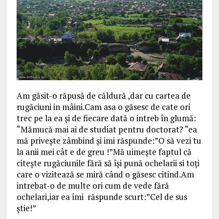
Am găsit-o răpusă de căldură ,dar cu cartea de
rugăciuni in mâini.Cam asa o găsesc de cate ori
trec pe la ea şi de fiecare dată o intreb în glumă:
“Mămucă mai ai de studiat pentru doctorat? “ea
mă priveşte zâmbind şi imi răspunde:”O să vezi tu
la anii mei cât e de greu !”Mă uimeşte faptul că
citeşte rugăciunile fără să îşi pună ochelarii si toţi
care o vizitează se miră când o găsesc citind.Am
intrebat-o de multe ori cum de vede fără
ochelari,iar ea îmi răspunde scurt:”Cel de sus
ştie!”