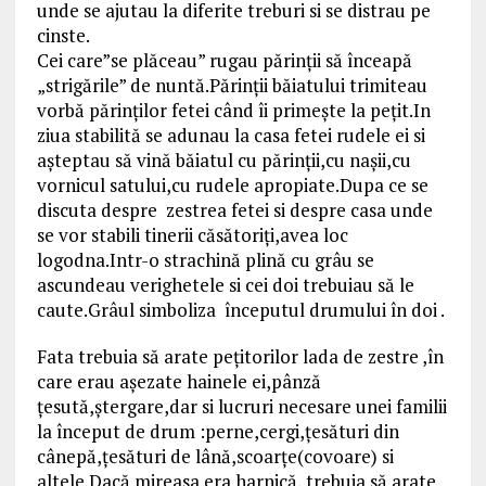
unde se ajutau la diferite treburi si se distrau pe
cinste.
Cei care”se plăceau” rugau părinţii să înceapă
„strigările” de nuntă.Părinţii băiatului trimiteau
vorbă părinţilor fetei când îi primeşte la peţit.In
ziua stabilită se adunau la casa fetei rudele ei si
aşteptau să vină băiatul cu părinţii,cu naşii,cu
vornicul satului,cu rudele apropiate.Dupa ce se
discuta despre zestrea fetei si despre casa unde
se vor stabili tinerii căsătoriţi,avea loc
logodna.Intr-o strachină plină cu grâu se
ascundeau verighetele si cei doi trebuiau să le
caute.Grâul simboliza începutul drumului în doi .
Fata trebuia să arate peţitorilor lada de zestre ,în
care erau aşezate hainele ei,pânză
ţesută,ştergare,dar si lucruri necesare unei familii
la început de drum :perne,cergi,ţesături din
cânepă,ţesături de lână,scoarţe(covoare) si
altele.Dacă mireasa era harnică, trebuia să arate