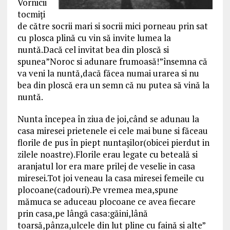
Vornicii
tocmiţi
de către socrii mari si socrii mici porneau prin sat
cu plosca plină cu vin să invite lumea la
nuntă.Dacă cel invitat bea din ploscă si
spunea”Noroc si adunare frumoasă!”însemna că
va veni la nuntă,dacă făcea numai urarea si nu
bea din ploscă era un semn că nu putea să vină la
nuntă.
Nunta începea în ziua de joi,când se adunau la
casa miresei prietenele ei cele mai bune si făceau
florile de pus în piept nuntaşilor(obicei pierdut in
zilele noastre).Florile erau legate cu beteală si
aranjatul lor era mare prilej de veselie in casa
miresei.Tot joi veneau la casa miresei femeile cu
plocoane(cadouri).Pe vremea mea,spune
mămuca se aduceau plocoane ce avea fiecare
prin casa,pe lângă casa:găini,lână
toarsă,pânza,ulcele din lut pline cu faină si alte”