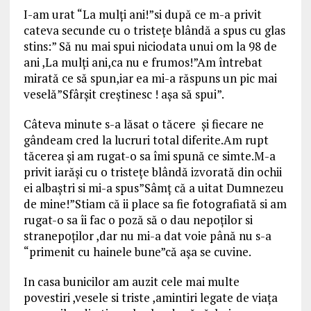
I-am urat “La mulţi ani!”si după ce m-a privit
cateva secunde cu o tristeţe blândă a spus cu glas
stins:” Să nu mai spui niciodata unui om la 98 de
ani ,La mulţi ani,ca nu e frumos!”Am întrebat
mirată ce să spun,iar ea mi-a răspuns un pic mai
veselă”Sfârşit creştinesc ! aşa să spui”.
Câteva minute s-a lăsat o tăcere şi fiecare ne
gândeam cred la lucruri total diferite.Am rupt
tăcerea şi am rugat-o sa îmi spună ce simte.M-a
privit iarăşi cu o tristeţe blândă izvorată din ochii
ei albaştri si mi-a spus”Sâmţ că a uitat Dumnezeu
de mine!”Stiam că ii place sa fie fotografiată si am
rugat-o sa îi fac o poză să o dau nepoţilor si
stranepoţilor ,dar nu mi-a dat voie până nu s-a
“primenit cu hainele bune”că aşa se cuvine.
In casa bunicilor am auzit cele mai multe
povestiri ,vesele si triste ,amintiri legate de viaţa