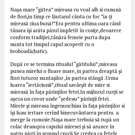
Naşa mare “gătea” mireasa cu voal alb si cunună
de flori,in timp ce lăutarul cânta cu foc ”ia-ţi
mireasă ziua bună!”Era pentru ultima oara când
tânara îşi arăta părul impletit în cosiţe,deoarece
conform tradiţiei,tânăra femeie purta dupa
nunta tot timpul capul acoperit cu o
broboadă(batic).
După ce se termina ritualul “gătitului”,mireasa
punea mirelui o floare mare, in partea dreaptă şi
flori tuturor nuntaşilor ,în partea stângă .Urma
luarea “iertăciunii”,ritual savârşit de mire si
mireasă în faţa părinţilor fetei.In mijlocul curţii se
aşeza un covor unde “şedeau” părinţii fetei.
Mirele şi mireasa îngenunchiau în faţa părinţilor si
îşi luau iertare cerînd binecuvântarea pentru a
merge la cununie.Naşa mare trebuia să rupă un
colac deasupra capului miresei şi să arunce în
patru părţi în semnul crucii.Se credea ca fetele