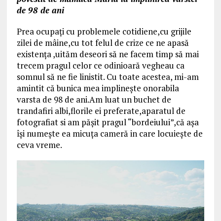
de 98 de ani
Prea ocupaţi cu problemele cotidiene,cu grijile
zilei de mâine,cu tot felul de crize ce ne apasă
existenţa ,uităm deseori să ne facem timp să mai
trecem pragul celor ce odinioară vegheau ca
somnul să ne fie linistit. Cu toate acestea, mi-am
amintit că bunica mea implineşte onorabila
varsta de 98 de ani.Am luat un buchet de
trandafiri albi,florile ei preferate,aparatul de
fotografiat si am păşit pragul “bordeiului”,că aşa
îşi numeşte ea micuţa cameră in care locuieşte de
ceva vreme.