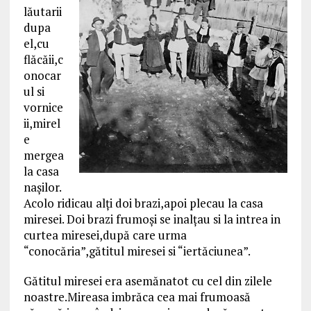
lăutarii
dupa
el,cu
flăcăii,c
onocar
ul si
vornice
ii,mirel
e
mergea
la casa
naşilor.
Acolo ridicau alţi doi brazi,apoi plecau la casa
miresei. Doi brazi frumoşi se inalţau si la intrea in
curtea miresei,după care urma
“conocăria”,gătitul miresei si “iertăciunea”.
Gătitul miresei era asemănatot cu cel din zilele
noastre.Mireasa imbrăca cea mai frumoasă