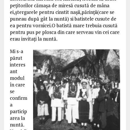
peţitorilor cămaşa de miresă cusută de mâna
ei,ştergarele pentru cinstit naşii,părinţii(care se
puneau după gât la nuntă) si batistele cusute de
ea pentru vornicei.O batistă mare trebuia cusută
pentru pus pe plosca din care serveau vin cei care
erau invitaţi la nuntă.
Mi s-a
părut
interes
ant
modul
în care
se
confirm
a
particip
area la
nuntă.