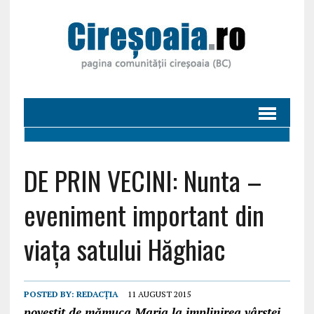
DE PRIN VECINI: Nunta –
eveniment important din
viaţa satului Hăghiac
POSTED BY:
REDACȚIA
11 AUGUST 2015
povestit de mămuca Maria la implinirea vârstei