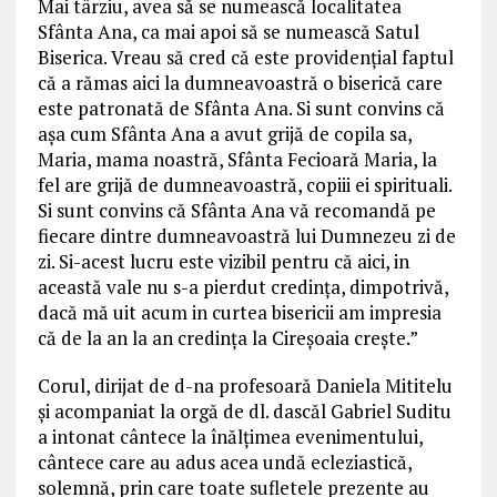
Mai târziu, avea să se numească localitatea
Sfânta Ana, ca mai apoi să se numească Satul
Biserica. Vreau să cred că este providențial faptul
că a rămas aici la dumneavoastră o biserică care
este patronată de Sfânta Ana. Si sunt convins că
așa cum Sfânta Ana a avut grijă de copila sa,
Maria, mama noastră, Sfânta Fecioară Maria, la
fel are grijă de dumneavoastră, copiii ei spirituali.
Si sunt convins că Sfânta Ana vă recomandă pe
fiecare dintre dumneavoastră lui Dumnezeu zi de
zi. Si-acest lucru este vizibil pentru că aici, in
această vale nu s-a pierdut credința, dimpotrivă,
dacă mă uit acum in curtea bisericii am impresia
că de la an la an credința la Cireșoaia crește.”
Corul, dirijat de d-na profesoară Daniela Mititelu
și acompaniat la orgă de dl. dascăl Gabriel Suditu
a intonat cântece la înălțimea evenimentului,
cântece care au adus acea undă ecleziastică,
solemnă, prin care toate sufletele prezente au