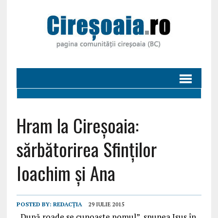
Hram la Cireșoaia:
sărbătorirea Sfinților
Ioachim și Ana
POSTED BY:
REDACȚIA
29 IULIE 2015
„După roade se cunoaşte pomul”, spunea Isus în