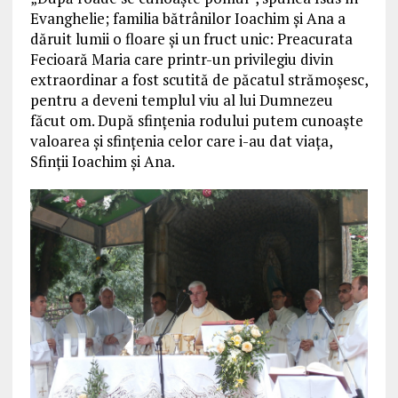
Evanghelie; familia bătrânilor Ioachim şi Ana a
dăruit lumii o floare şi un fruct unic: Preacurata
Fecioară Maria care printr-un privilegiu divin
extraordinar a fost scutită de păcatul strămoşesc,
pentru a deveni templul viu al lui Dumnezeu
făcut om. După sfinţenia rodului putem cunoaşte
valoarea şi sfinţenia celor care i-au dat viaţa,
Sfinţii Ioachim şi Ana.