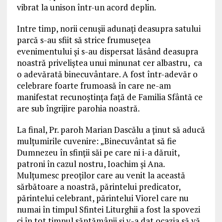
vibrat la unison într-un acord deplin.
Intre timp, norii cenușii adunați deasupra satului
parcă s-au sfiit să strice frumusețea
evenimentului și s-au dispersat lăsând deasupra
noastră priveliștea unui minunat cer albastru, ca
o adevărată binecuvântare. A fost într-adevăr o
celebrare foarte frumoasă în care ne-am
manifestat recunoștința față de Familia Sfântă ce
are sub îngrijire parohia noastră.
La final, Pr. paroh Marian Dascălu a ținut să aducă
mulțumirile cuvenire: „Binecuvântat să fie
Dumnezeu în sfinții săi pe care ni i-a dăruit,
patroni în cazul nostru, Ioachim și Ana.
Mulțumesc preoților care au venit la această
sărbătoare a noastră, părintelui predicator,
părintelui celebrant, părintelui Viorel care nu
numai în timpul Sfintei Liturghii a fost la spovezi
ci în tot timpul săptămânii și v-a dat ocazia să vă