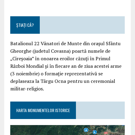
ȘTIAȚI CĂ?
Batalionul 22 Vânatori de Munte din orașul Sfântu
Gheorghe (judetul Covasna) poartă numele de
„Cireșoaia” în onoarea eroilor căzuți în Primul
Război Mondial și în fiecare an de ziua acestei arme
(3 noiembrie) o formație reprezentativă se
deplaseaza la Târgu Ocna pentru un ceremonial
militar-religios.
HARTA MONUMENTELOR ISTORICE