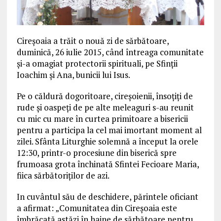
Cireșoaia a trăit o nouă zi de sărbătoare,
duminică, 26 iulie 2015, când întreaga comunitate
și-a omagiat protectorii spirituali, pe Sfinții
Ioachim și Ana, bunicii lui Isus.
Pe o căldură dogoritoare, cireșoienii, însoțiți de
rude și oaspeți de pe alte meleaguri s-au reunit
cu mic cu mare în curtea primitoare a bisericii
pentru a participa la cel mai imortant moment al
zilei. Sfânta Liturghie solemnă a început la orele
12:30, printr-o procesiune din biserică spre
frumoasa grota închinată Sfintei Fecioare Maria,
fiica sărbătoriților de azi.
In cuvântul său de deschidere, părintele oficiant
a afirmat: „Comunitatea din Cireșoaia este
îmbrăcată astăzi în haine de sărbătoare pentru