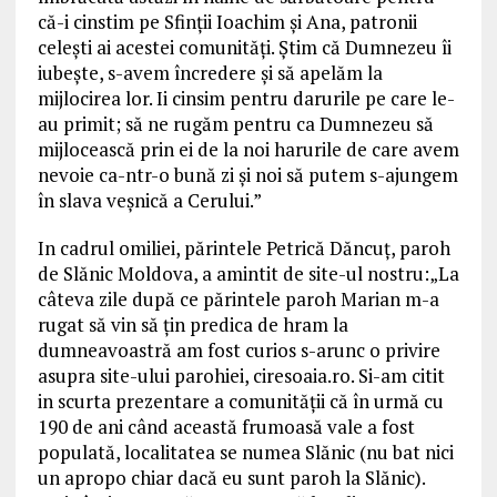
că-i cinstim pe Sfinții Ioachim și Ana, patronii
celești ai acestei comunități. Știm că Dumnezeu îi
iubește, s-avem încredere și să apelăm la
mijlocirea lor. Ii cinsim pentru darurile pe care le-
au primit; să ne rugăm pentru ca Dumnezeu să
mijlocească prin ei de la noi harurile de care avem
nevoie ca-ntr-o bună zi și noi să putem s-ajungem
în slava veșnică a Cerului.”
In cadrul omiliei, părintele Petrică Dăncuț, paroh
de Slănic Moldova, a amintit de site-ul nostru:„La
câteva zile după ce părintele paroh Marian m-a
rugat să vin să țin predica de hram la
dumneavoastră am fost curios s-arunc o privire
asupra site-ului parohiei, ciresoaia.ro. Si-am citit
in scurta prezentare a comunității că în urmă cu
190 de ani când această frumoasă vale a fost
populată, localitatea se numea Slănic (nu bat nici
un apropo chiar dacă eu sunt paroh la Slănic).