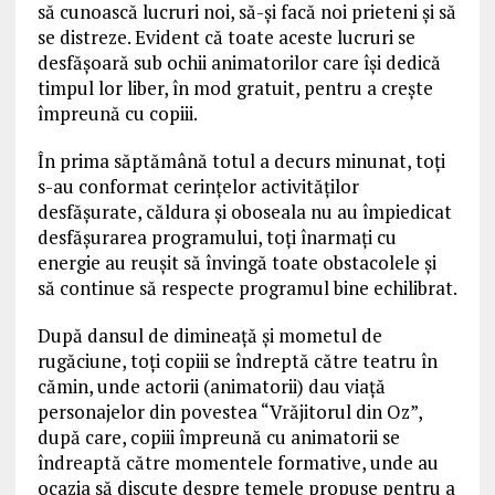
să cunoască lucruri noi, să-şi facă noi prieteni şi să
se distreze. Evident că toate aceste lucruri se
desfăşoară sub ochii animatorilor care îşi dedică
timpul lor liber, în mod gratuit, pentru a creşte
împreună cu copiii.
În prima săptămână totul a decurs minunat, toţi
s-au conformat cerinţelor activităţilor
desfăşurate, căldura şi oboseala nu au împiedicat
desfăşurarea programului, toţi înarmaţi cu
energie au reuşit să învingă toate obstacolele şi
să continue să respecte programul bine echilibrat.
După dansul de dimineaţă şi mometul de
rugăciune, toţi copiii se îndreptă către teatru în
cămin, unde actorii (animatorii) dau viaţă
personajelor din povestea “Vrăjitorul din Oz”,
după care, copiii împreună cu animatorii se
îndreaptă către momentele formative, unde au
ocazia să discute despre temele propuse pentru a