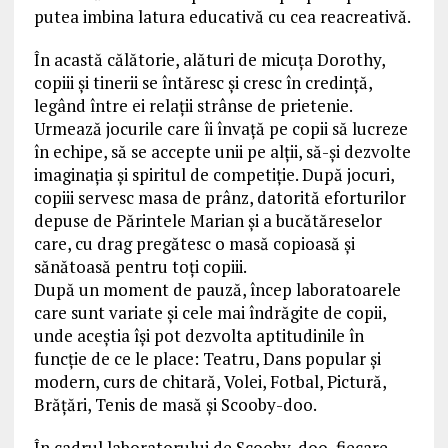
putea imbina latura educativă cu cea reacreativă.
În acastă călătorie, alături de micuţa Dorothy,
copiii şi tinerii se întăresc şi cresc în credinţă,
legând între ei relaţii strânse de prietenie.
Urmează jocurile care îi învaţă pe copii să lucreze
în echipe, să se accepte unii pe alţii, să-şi dezvolte
imaginaţia şi spiritul de competiţie. După jocuri,
copiii servesc masa de prânz, datorită eforturilor
depuse de Părintele Marian şi a bucătăreselor
care, cu drag pregătesc o masă copioasă şi
sănătoasă pentru toţi copiii.
După un moment de pauză, încep laboratoarele
care sunt variate şi cele mai îndrăgite de copii,
unde aceştia îşi pot dezvolta aptitudinile în
funcţie de ce le place: Teatru, Dans popular şi
modern, curs de chitară, Volei, Fotbal, Pictură,
Brăţări, Tenis de masă şi Scooby-doo.
În cadrul laboratorului de Scooby-doo, fiecare