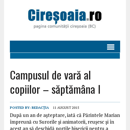
Campusul de vară al
copiilor – săptămâna I
POSTED BY:
REDACȚIA
11 AUGUST 2015
După un an de aşteptare, iată că Părintele Marian
împreună cu Surorile şi animatorii, reuşesc şi în
acest an să deschidă porţile bisericii pentru a