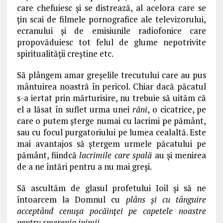
care chefuiesc şi se distrează, al acelora care se
ţin scai de filmele pornografice ale televizorului,
ecranului şi de emisiunile radiofonice care
propovăduiesc tot felul de glume nepotrivite
spiritualităţii creştine etc.
Să plângem amar greşelile trecutului care au pus
mântuirea noastră în pericol. Chiar dacă păcatul
s-a iertat prin mărturisire, nu trebuie să uităm că
el a lăsat în suflet urma unei
răni
, o cicatrice, pe
care o putem şterge numai cu lacrimi pe pământ,
sau cu focul purgatoriului pe lumea cealaltă. Este
mai avantajos să ştergem urmele păcatului pe
pământ, fiindcă
lacrimile care spală
au şi menirea
de a ne întări pentru a nu mai greşi.
Să ascultăm de glasul profetului Ioil şi să ne
întoarcem la Domnul cu
plâns şi cu tânguire
acceptând cenuşa pocăinţei pe capetele noastre
pentru smerenia inimii
.