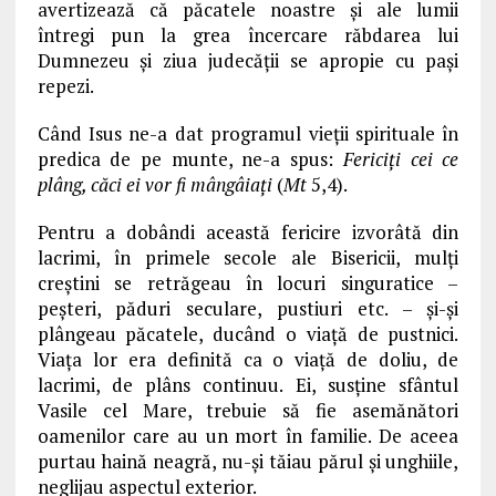
avertizează că păcatele noastre şi ale lumii
întregi pun la grea încercare răbdarea lui
Dumnezeu şi ziua judecăţii se apropie cu paşi
repezi.
Când Isus ne-a dat programul vieţii spirituale în
predica de pe munte, ne-a spus:
Fericiţi cei ce
plâng, căci ei vor fi mângâiaţi
(
Mt
5,4).
Pentru a dobândi această fericire izvorâtă din
lacrimi, în primele secole ale Bisericii, mulţi
creştini se retrăgeau în locuri singuratice –
peşteri, păduri seculare, pustiuri etc. – şi-şi
plângeau păcatele, ducând o viaţă de pustnici.
Viaţa lor era definită ca o viaţă de doliu, de
lacrimi, de plâns continuu. Ei, susţine sfântul
Vasile cel Mare, trebuie să fie asemănători
oamenilor care au un mort în familie. De aceea
purtau haină neagră, nu-şi tăiau părul şi unghiile,
neglijau aspectul exterior.