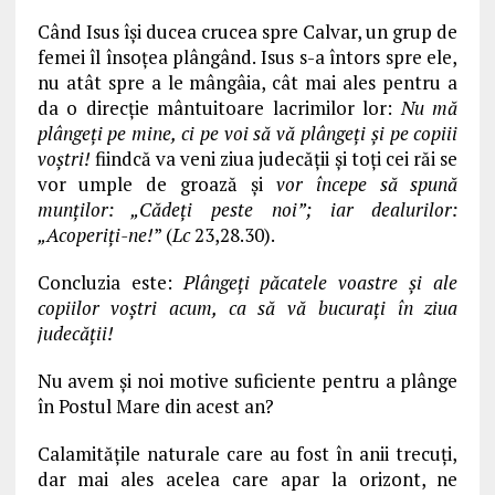
Când Isus îşi ducea crucea spre Calvar, un grup de
femei îl însoţea plângând. Isus s-a întors spre ele,
nu atât spre a le mângâia, cât mai ales pentru a
da o direcţie mântuitoare lacrimilor lor:
Nu mă
plângeţi pe mine, ci pe voi să vă plângeţi şi pe copiii
voştri!
fiindcă va veni ziua judecăţii şi toţi cei răi se
vor umple de groază şi
vor începe să spună
munţilor: „Cădeţi peste noi”; iar dealurilor:
„Acoperiţi-ne!
” (
Lc
23,28.30).
Concluzia este:
Plângeţi păcatele voastre şi ale
copiilor voştri acum, ca să vă bucuraţi în ziua
judecăţii!
Nu avem şi noi motive suficiente pentru a plânge
în Postul Mare din acest an?
Calamităţile naturale care au fost în anii trecuți,
dar mai ales acelea care apar la orizont, ne