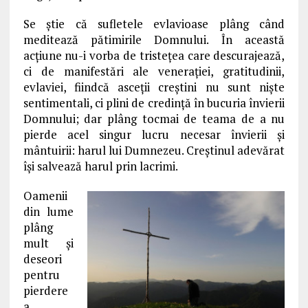
Se ştie că sufletele evlavioase plâng când
meditează pătimirile Domnului. În această
acţiune nu-i vorba de tristeţea care descurajează,
ci de manifestări ale veneraţiei, gratitudinii,
evlaviei, fiindcă asceţii creştini nu sunt nişte
sentimentali, ci plini de credinţă în bucuria învierii
Domnului; dar plâng tocmai de teama de a nu
pierde acel singur lucru necesar învierii şi
mântuirii: harul lui Dumnezeu. Creştinul adevărat
îşi salvează harul prin lacrimi.
Oamenii
din lume
plâng
mult şi
deseori
pentru
pierdere
a