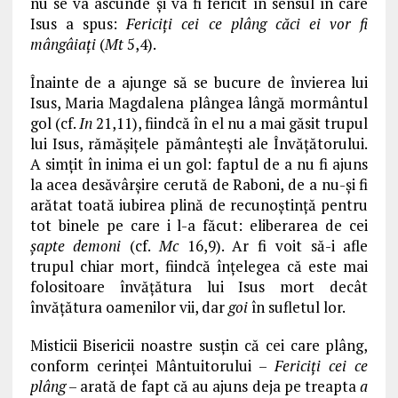
nu se va ascunde şi va fi fericit în sensul în care
Isus a spus:
Fericiţi cei ce plâng căci ei vor fi
mângâiaţi
(
Mt
5,4).
Înainte de a ajunge să se bucure de învierea lui
Isus, Maria Magdalena plângea lângă mormântul
gol (cf.
In
21,11), fiindcă în el nu a mai găsit trupul
lui Isus, rămăşiţele pământeşti ale Învăţătorului.
A simţit în inima ei un gol: faptul de a nu fi ajuns
la acea desăvârşire cerută de Raboni, de a nu-şi fi
arătat toată iubirea plină de recunoştinţă pentru
tot binele pe care i l-a făcut: eliberarea de cei
şapte demoni
(cf.
Mc
16,9). Ar fi voit să-i afle
trupul chiar mort, fiindcă înţelegea că este mai
folositoare învăţătura lui Isus mort decât
învăţătura oamenilor vii, dar
goi
în sufletul lor.
Misticii Bisericii noastre susţin că cei care plâng,
conform cerinţei Mântuitorului –
Fericiţi cei ce
plâng
– arată de fapt că au ajuns deja pe treapta
a