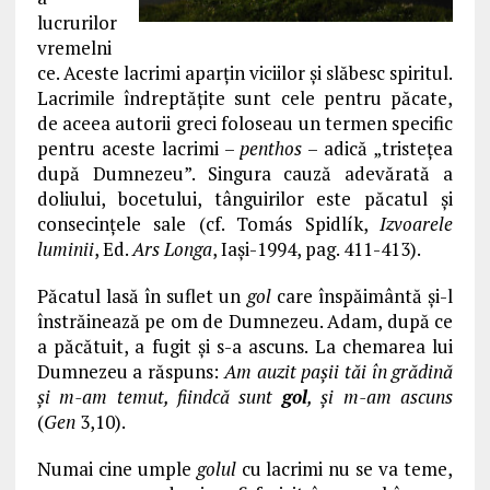
lucrurilor
vremelni
ce. Aceste lacrimi aparţin viciilor şi slăbesc spiritul.
Lacrimile îndreptăţite sunt cele pentru păcate,
de aceea autorii greci foloseau un termen specific
pentru aceste lacrimi –
penthos
– adică „tristeţea
după Dumnezeu”. Singura cauză adevărată a
doliului, bocetului, tânguirilor este păcatul şi
consecinţele sale (cf. Tomás Spidlík,
Izvoarele
luminii
, Ed.
Ars Longa
, Iaşi-1994, pag. 411-413).
Păcatul lasă în suflet un
gol
care înspăimântă şi-l
înstrăinează pe om de Dumnezeu. Adam, după ce
a păcătuit, a fugit şi s-a ascuns. La chemarea lui
Dumnezeu a răspuns:
Am auzit paşii tăi în grădină
şi m-am temut, fiindcă sunt
gol
, şi m-am ascuns
(
Gen
3,10).
Numai cine umple
golul
cu lacrimi nu se va teme,