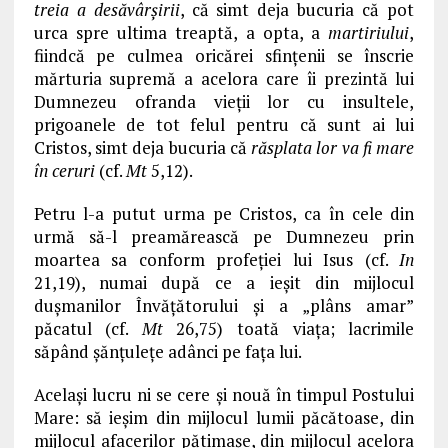
treia a desăvârşirii
, că simt deja bucuria că pot
urca spre ultima treaptă, a opta, a
martiriului
,
fiindcă pe culmea oricărei sfinţenii se înscrie
mărturia supremă a acelora care îi prezintă lui
Dumnezeu ofranda vieţii lor cu insultele,
prigoanele de tot felul pentru că sunt ai lui
Cristos, simt deja bucuria că
răsplata lor va fi mare
în ceruri
(cf.
Mt
5,12).
Petru l-a putut urma pe Cristos, ca în cele din
urmă să-l preamărească pe Dumnezeu prin
moartea sa conform profeţiei lui Isus (cf.
In
21,19), numai după ce a ieşit din mijlocul
duşmanilor Învăţătorului şi a „plâns amar”
păcatul (cf.
Mt
26,75) toată viaţa; lacrimile
săpând şănţuleţe adânci pe faţa lui.
Acelaşi lucru ni se cere şi nouă în timpul Postului
Mare: să ieşim din mijlocul lumii păcătoase, din
mijlocul afacerilor pătimaşe, din mijlocul acelora