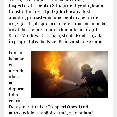
Inspectoratul pentru Situaţii de Urgenţă „Maior
Constantin Ene” al judeţului Bacău a fost
anunţat, prin sistemul unic pentru apeluri de
urgenţă 112, despre producerea unui incendiu la
un atelier de prelucrare a lemnului în oraşul
Slănic Moldova, Ciresoaia, strada Bradului, aflat
în proprietatea lui Pavel B., în vârstă de 55 ani.
Pentru
lichidar
ea
incendi
ului s-
au
deplasa
t din
cadrul
Detaşamentului de Pompieri Oneşti trei
autospeciale cu apă şi spumă, o ambulanţă