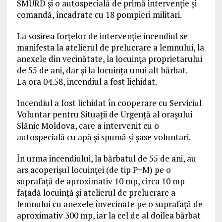
SMURD şi o autospecială de primă intervenție și
comandă, încadrate cu 18 pompieri militari.
La sosirea forţelor de intervenţie incendiul se
manifesta la atelierul de prelucrare a lemnului, la
anexele din vecinătate, la locuinţa proprietarului
de 55 de ani, dar și la locuința unui alt bărbat.
La ora 04.58, incendiul a fost lichidat.
Incendiul a fost lichidat în cooperare cu Serviciul
Voluntar pentru Situații de Urgență al orașului
Slănic Moldova, care a intervenit cu o
autospecială cu apă şi spumă şi șase voluntari.
În urma incendiului, la bărbatul de 55 de ani, au
ars acoperişul locuinţei (de tip P+M) pe o
suprafaţă de aproximativ 10 mp, circa 10 mp
faţadă locuinţă şi atelierul de prelucrare a
lemnului cu anexele învecinate pe o suprafaţă de
aproximativ 300 mp, iar la cel de al doilea bărbat