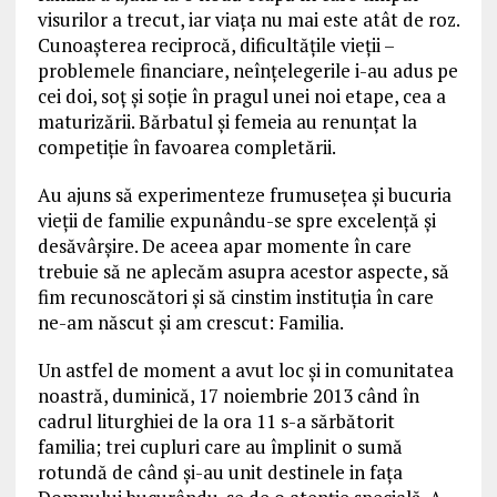
visurilor a trecut, iar viața nu mai este atât de roz.
Cunoașterea reciprocă, dificultățile vieții –
problemele financiare, neînțelegerile i-au adus pe
cei doi, soț și soție în pragul unei noi etape, cea a
maturizării. Bărbatul și femeia au renunțat la
competiție în favoarea completării.
Au ajuns să experimenteze frumusețea și bucuria
vieții de familie expunându-se spre excelență și
desăvârșire. De aceea apar momente în care
trebuie să ne aplecăm asupra acestor aspecte, să
fim recunoscători și să cinstim instituția în care
ne-am născut și am crescut: Familia.
Un astfel de moment a avut loc și in comunitatea
noastră, duminică, 17 noiembrie 2013 când în
cadrul liturghiei de la ora 11 s-a sărbătorit
familia; trei cupluri care au împlinit o sumă
rotundă de când și-au unit destinele in fața