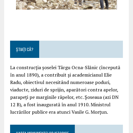
ȘTIAȚI CĂ?
La construcția șoselei Târgu Ocna-Slănic (începută
în anul 1890), a contribuit și academicianul Elie
Radu, obiectivul necesitând numeroase poduri,
viaducte, ziduri de sprijin, aparători contra apelor,
parapeți pe marginile râpelor, etc. Șoseaua (azi DN
12 B), a fost inaugurată în anul 1910. Ministrul
lucrărilor publice era atunci Vasile G. Morțun.