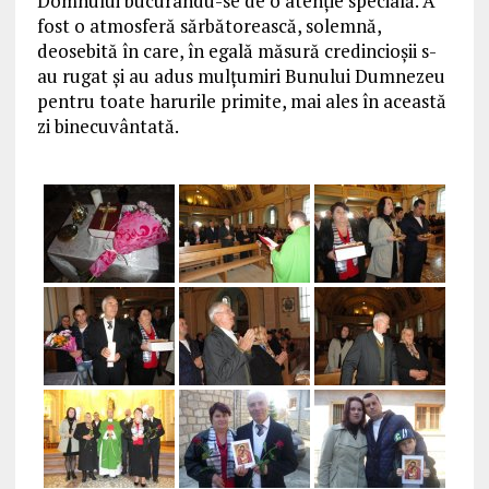
Domnului bucurându-se de o atenție specială. A
fost o atmosferă sărbătorească, solemnă,
deosebită în care, în egală măsură credincioșii s-
au rugat și au adus mulțumiri Bunului Dumnezeu
pentru toate harurile primite, mai ales în această
zi binecuvântată.