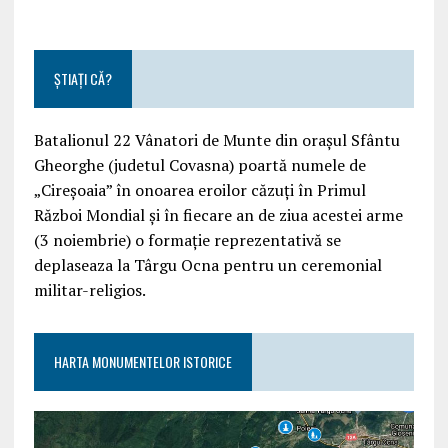
ȘTIAȚI CĂ?
Batalionul 22 Vânatori de Munte din orașul Sfântu
Gheorghe (judetul Covasna) poartă numele de
„Cireșoaia” în onoarea eroilor căzuți în Primul
Război Mondial și în fiecare an de ziua acestei arme
(3 noiembrie) o formație reprezentativă se
deplaseaza la Târgu Ocna pentru un ceremonial
militar-religios.
HARTA MONUMENTELOR ISTORICE