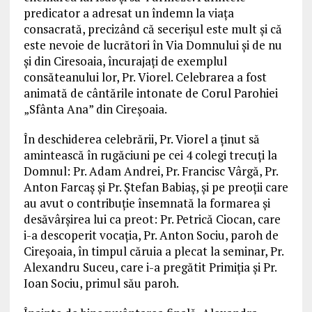
predicator a adresat un îndemn la viaţa
consacrată, precizând că secerişul este mult şi că
este nevoie de lucrători în Via Domnului şi de nu
şi din Ciresoaia, încurajaţi de exemplul
consăteanului lor, Pr. Viorel. Celebrarea a fost
animată de cântările intonate de Corul Parohiei
„Sfânta Ana” din Cireşoaia.
În deschiderea celebrării, Pr. Viorel a ţinut să
amintească în rugăciuni pe cei 4 colegi trecuţi la
Domnul: Pr. Adam Andrei, Pr. Francisc Vârgă, Pr.
Anton Farcaş şi Pr. Ştefan Babiaş, şi pe preoţii care
au avut o contribuţie însemnată la formarea şi
desăvârşirea lui ca preot: Pr. Petrică Ciocan, care
i-a descoperit vocaţia, Pr. Anton Sociu, paroh de
Cireşoaia, în timpul căruia a plecat la seminar, Pr.
Alexandru Suceu, care i-a pregătit Primiţia şi Pr.
Ioan Sociu, primul său paroh.