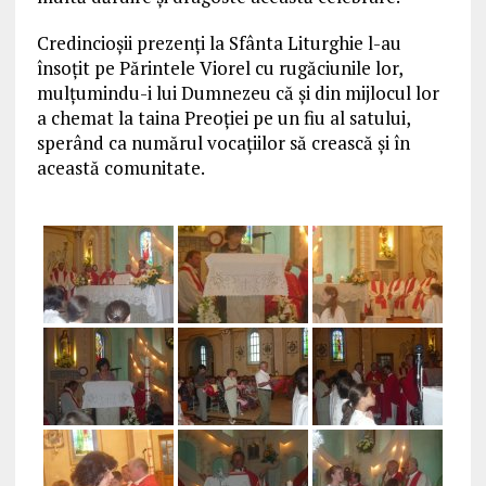
Credincioşii prezenţi la Sfânta Liturghie l-au
însoţit pe Părintele Viorel cu rugăciunile lor,
mulţumindu-i lui Dumnezeu că şi din mijlocul lor
a chemat la taina Preoţiei pe un fiu al satului,
sperând ca numărul vocaţiilor să crească şi în
această comunitate.