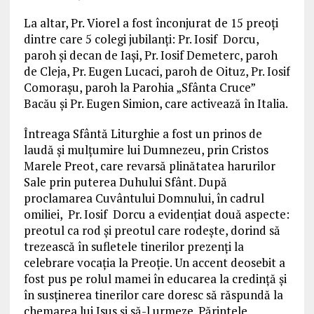
La altar, Pr. Viorel a fost înconjurat de 15 preoţi
dintre care 5 colegi jubilanţi: Pr. Iosif Dorcu,
paroh şi decan de Iaşi, Pr. Iosif Demeterc, paroh
de Cleja, Pr. Eugen Lucaci, paroh de Oituz, Pr. Iosif
Comoraşu, paroh la Parohia „Sfânta Cruce”
Bacău şi Pr. Eugen Simion, care activează în Italia.
Întreaga Sfântă Liturghie a fost un prinos de
laudă şi mulţumire lui Dumnezeu, prin Cristos
Marele Preot, care revarsă plinătatea harurilor
Sale prin puterea Duhului Sfânt. După
proclamarea Cuvântului Domnului, în cadrul
omiliei, Pr. Iosif Dorcu a evidenţiat două aspecte:
preotul ca rod şi preotul care rodeşte, dorind să
trezească în sufletele tinerilor prezenţi la
celebrare vocaţia la Preoţie. Un accent deosebit a
fost pus pe rolul mamei în educarea la credinţă şi
în susţinerea tinerilor care doresc să răspundă la
chemarea lui Isus şi să-l urmeze. Părintele