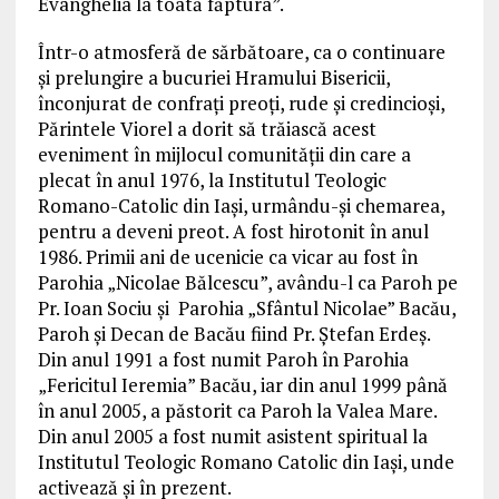
Evanghelia la toată făptura”.
Într-o atmosferă de sărbătoare, ca o continuare
şi prelungire a bucuriei Hramului Bisericii,
înconjurat de confraţi preoţi, rude şi credincioşi,
Părintele Viorel a dorit să trăiască acest
eveniment în mijlocul comunităţii din care a
plecat în anul 1976, la Institutul Teologic
Romano-Catolic din Iaşi, urmându-şi chemarea,
pentru a deveni preot. A fost hirotonit în anul
1986. Primii ani de ucenicie ca vicar au fost în
Parohia „Nicolae Bălcescu”, avându-l ca Paroh pe
Pr. Ioan Sociu şi Parohia „Sfântul Nicolae” Bacău,
Paroh şi Decan de Bacău fiind Pr. Ştefan Erdeş.
Din anul 1991 a fost numit Paroh în Parohia
„Fericitul Ieremia” Bacău, iar din anul 1999 până
în anul 2005, a păstorit ca Paroh la Valea Mare.
Din anul 2005 a fost numit asistent spiritual la
Institutul Teologic Romano Catolic din Iaşi, unde
activează şi în prezent.