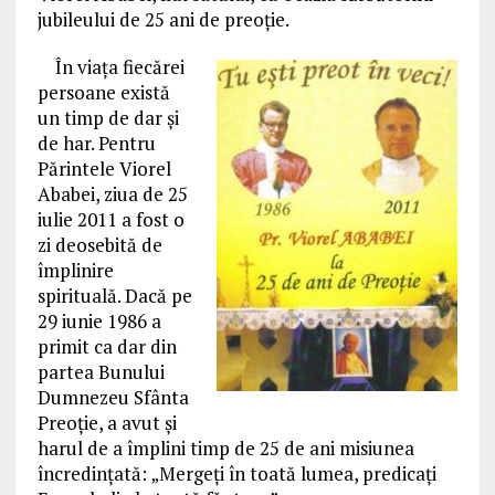
jubileului de 25 ani de preoţie.
În viaţa fiecărei
persoane există
un timp de dar şi
de har. Pentru
Părintele Viorel
Ababei, ziua de 25
iulie 2011 a fost o
zi deosebită de
împlinire
spirituală. Dacă pe
29 iunie 1986 a
primit ca dar din
partea Bunului
Dumnezeu Sfânta
Preoţie, a avut şi
harul de a împlini timp de 25 de ani misiunea
încredinţată: „Mergeţi în toată lumea, predicaţi