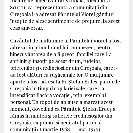
Înainte de binecuvântarea finală, Alexandra
Scurtu, ca reprezentantă a comunităţii din
Cireşoaia i-a adresat Părintelui Viorel gânduri
însoţite de alese sentimente de preţuire, la acest
ceas aniversar.
Cuvântul de mulţumire al Părintelui Viorel a fost
adresat în primul rând lui Dumnezeu, pentru
binecuvântarea de a fi preot, familiei care l-a
sprijinit şi însoţit pe acest drum, rudelor,
prietenilor şi credincioşilor din Cireşoaia, care i-
au fost alături cu rugăciunile lor. O mulţumire
aparte a fost adresată Pr. Ştefan Erdeş, paroh de
Cireşoaia în timpul copilăriei sale, care i-a
intensificat flacăra vocaţiei, prin exemplul
personal. Un ropot de aplauze a marcat acest
moment, dovedind ca Părintele Ştefan Erdeş a
rămas în mintea şi sufletele credincioşilor din
Cireşoaia, ca primul şi neuitatul paroh al
comunităţii (1 martie 1968 – 1 mai 1975).