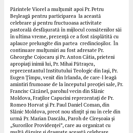
Părintele Viorel a mulţumit apoi Pr. Petru
Beşleagă pentru participarea la această
celebrare şi pentru fructuoasa activitate
pastorală desfăşurată în mijlocul consătenilor săi
în ultima vreme, prezenţă ce a fost răsplătită cu
aplauze prelungite din partea credincioşilor. În
continuare mulţumiri au fost adresate Pr.
Gheorghe Cojocaru şi Pr. Anton Câtia, prieteni
apropiaţi inimii lui, Pr. Mihai Pătraşcu,
reprezentantul Institutului Teologic din Iaşi, Pr.
Eugen Ţîmpu, venit din Irlanda, de care-l leagă
amintiri frumoase de la începutul preoţiei sale, Pr.
Francisc Căzănel, parohul vecin din Slănic
Moldova, Fraţilor Capucini reprezentaţi de Pr.
Romeo Horvat şi Pr. Paul Daniel Coman, din
Slănic Moldova, preot nou sfinţit şi nu în cele din
urmă Pr. Marian Dascălu, Paroh de Cireşoaia şi
„Surorilor Providenţei”, care au organizat cu
multă dăruire şi dragoste această celebrare.