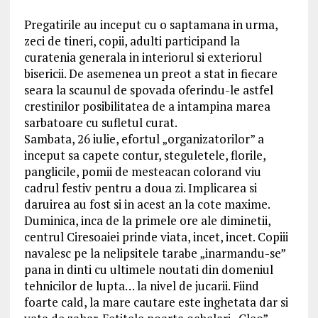
Pregatirile au inceput cu o saptamana in urma,
zeci de tineri, copii, adulti participand la
curatenia generala in interiorul si exteriorul
bisericii. De asemenea un preot a stat in fiecare
seara la scaunul de spovada oferindu-le astfel
crestinilor posibilitatea de a intampina marea
sarbatoare cu sufletul curat.
Sambata, 26 iulie, efortul „organizatorilor” a
inceput sa capete contur, steguletele, florile,
panglicile, pomii de mesteacan colorand viu
cadrul festiv pentru a doua zi. Implicarea si
daruirea au fost si in acest an la cote maxime.
Duminica, inca de la primele ore ale diminetii,
centrul Ciresoaiei prinde viata, incet, incet. Copiii
navalesc pe la nelipsitele tarabe „inarmandu-se”
pana in dinti cu ultimele noutati din domeniul
tehnicilor de lupta… la nivel de jucarii. Fiind
foarte cald, la mare cautare este inghetata dar si