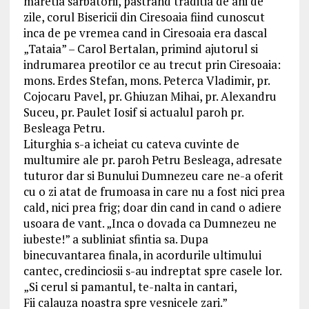
maretia sarbatorii, pastrand traditia de ani de
zile, corul Bisericii din Ciresoaia fiind cunoscut
inca de pe vremea cand in Ciresoaia era dascal
„Tataia” – Carol Bertalan, primind ajutorul si
indrumarea preotilor ce au trecut prin Ciresoaia:
mons. Erdes Stefan, mons. Peterca Vladimir, pr.
Cojocaru Pavel, pr. Ghiuzan Mihai, pr. Alexandru
Suceu, pr. Paulet Iosif si actualul paroh pr.
Besleaga Petru.
Liturghia s-a icheiat cu cateva cuvinte de
multumire ale pr. paroh Petru Besleaga, adresate
tuturor dar si Bunului Dumnezeu care ne-a oferit
cu o zi atat de frumoasa in care nu a fost nici prea
cald, nici prea frig; doar din cand in cand o adiere
usoara de vant. „Inca o dovada ca Dumnezeu ne
iubeste!” a subliniat sfintia sa. Dupa
binecuvantarea finala, in acordurile ultimului
cantec, credinciosii s-au indreptat spre casele lor.
„Si cerul si pamantul, te-nalta in cantari,
Fii calauza noastra spre vesnicele zari.”