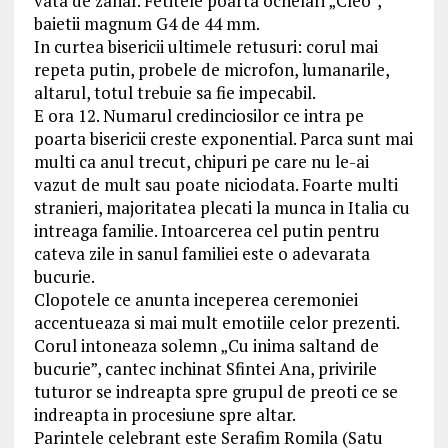
vata de zahar. Fetitele poarta ochelari „Cleo”,
baietii magnum G4 de 44 mm.
In curtea bisericii ultimele retusuri: corul mai
repeta putin, probele de microfon, lumanarile,
altarul, totul trebuie sa fie impecabil.
E ora 12. Numarul credinciosilor ce intra pe
poarta bisericii creste exponential. Parca sunt mai
multi ca anul trecut, chipuri pe care nu le-ai
vazut de mult sau poate niciodata. Foarte multi
stranieri, majoritatea plecati la munca in Italia cu
intreaga familie. Intoarcerea cel putin pentru
cateva zile in sanul familiei este o adevarata
bucurie.
Clopotele ce anunta inceperea ceremoniei
accentueaza si mai mult emotiile celor prezenti.
Corul intoneaza solemn „Cu inima saltand de
bucurie”, cantec inchinat Sfintei Ana, privirile
tuturor se indreapta spre grupul de preoti ce se
indreapta in procesiune spre altar.
Parintele celebrant este Serafim Romila (Satu