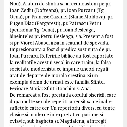
Nou). Alaturi de sfintia sa ii recunoastem pe pr.
Ioan Zediu (Dofteana), pr. Ioan Purcaru (Tg.
Ocna), pr. Francisc Cazanel (Slanic Moldova), pr.
Eugen Diac (Pargaresti), pr. Patrascu Petru
(pensionar Tg. Ocna), pr. Ioan Besleaga,
bineinteles pr. Petru Besleaga, s.a. Prezent a fost
si pr. Viorel Ababei insa in scaunul de spovada.
Impresionanta a fost si predica sustinuta de pr.
Ioan Purcaru. Referirile biblice au fost raportate
la realitatile acestui secol in care traim, la falsa
societate modernista ce impune uneori reguli
atat de departe de morala crestina. Si un
exemplu demn de urmat este familia Sfintei
Fecioare Maria: Sfintii Ioachim si Ana.
De remarcat a fost prestatia corului bisericii, care
dupa multe seri de repetitii a reusit sa ne inalte
sufletele catre cer. Un repertoriu divers, cu tente
clasice si moderne interpretat cu pasiune si
evlavie, sub bagheta sr. Magdalena, a intregit