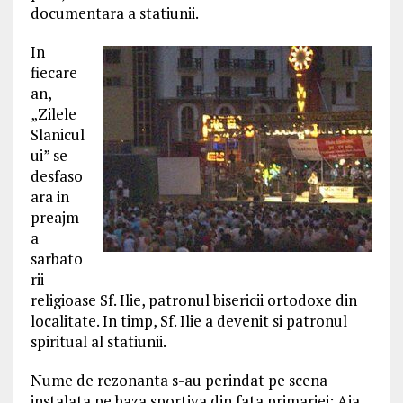
documentara a statiunii.
In
fiecare
an,
„Zilele
Slanicul
ui” se
desfaso
ara in
preajm
a
sarbato
rii
religioase Sf. Ilie, patronul bisericii ortodoxe din
localitate. In timp, Sf. Ilie a devenit si patronul
spiritual al statiunii.
Nume de rezonanta s-au perindat pe scena
instalata pe baza sportiva din fata primariei: Aia,