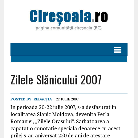
Zilele Slănicului 2007
POSTED BY:
REDACȚIA
22 IULIE 2007
In perioada 20-22 iulie 2007, s-a desfasurat in
localitatea Slanic Moldova, devenita Perla
Romaniei, „Zilele Orasului”. Sarbatoarea a
capatat o conotatie speciala deoarece cu acest
prilej s-au aniversat 250 de ani de atestare