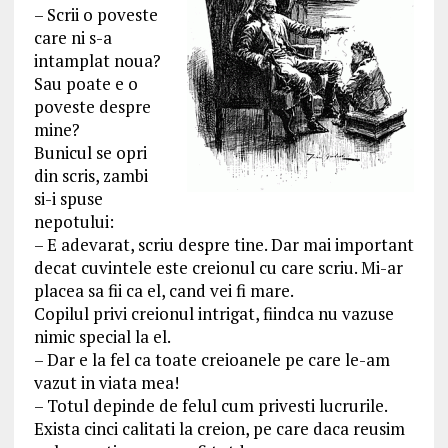
– Scrii o poveste
care ni s-a
intamplat noua?
Sau poate e o
poveste despre
mine?
Bunicul se opri
din scris, zambi
si-i spuse
nepotului:
– E adevarat, scriu despre tine. Dar mai important
decat cuvintele este creionul cu care scriu. Mi-ar
placea sa fii ca el, cand vei fi mare.
Copilul privi creionul intrigat, fiindca nu vazuse
nimic special la el.
– Dar e la fel ca toate creioanele pe care le-am
vazut in viata mea!
– Totul depinde de felul cum privesti lucrurile.
Exista cinci calitati la creion, pe care daca reusim