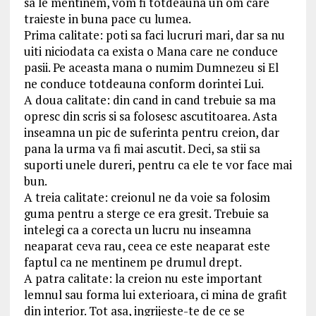
sa le mentinem, vom fi totdeauna un om care
traieste in buna pace cu lumea.
Prima calitate: poti sa faci lucruri mari, dar sa nu
uiti niciodata ca exista o Mana care ne conduce
pasii. Pe aceasta mana o numim Dumnezeu si El
ne conduce totdeauna conform dorintei Lui.
A doua calitate: din cand in cand trebuie sa ma
opresc din scris si sa folosesc ascutitoarea. Asta
inseamna un pic de suferinta pentru creion, dar
pana la urma va fi mai ascutit. Deci, sa stii sa
suporti unele dureri, pentru ca ele te vor face mai
bun.
A treia calitate: creionul ne da voie sa folosim
guma pentru a sterge ce era gresit. Trebuie sa
intelegi ca a corecta un lucru nu inseamna
neaparat ceva rau, ceea ce este neaparat este
faptul ca ne mentinem pe drumul drept.
A patra calitate: la creion nu este important
lemnul sau forma lui exterioara, ci mina de grafit
din interior. Tot asa, ingrijeste-te de ce se