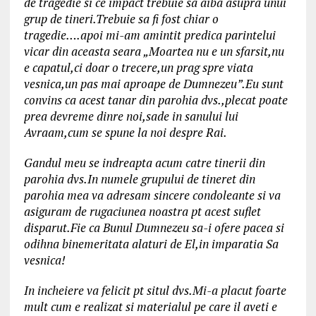
de tragedie si ce impact trebuie sa aiba asupra unui
grup de tineri.Trebuie sa fi fost chiar o
tragedie….apoi mi-am amintit predica parintelui
vicar din aceasta seara „Moartea nu e un sfarsit,nu
e capatul,ci doar o trecere,un prag spre viata
vesnica,un pas mai aproape de Dumnezeu”.Eu sunt
convins ca acest tanar din parohia dvs.,plecat poate
prea devreme dinre noi,sade in sanului lui
Avraam,cum se spune la noi despre Rai.
Gandul meu se indreapta acum catre tinerii din
parohia dvs.In numele grupului de tineret din
parohia mea va adresam sincere condoleante si va
asiguram de rugaciunea noastra pt acest suflet
disparut.Fie ca Bunul Dumnezeu sa-i ofere pacea si
odihna binemeritata alaturi de El,in imparatia Sa
vesnica!
In incheiere va felicit pt situl dvs.Mi-a placut foarte
mult cum e realizat si materialul pe care il aveti e