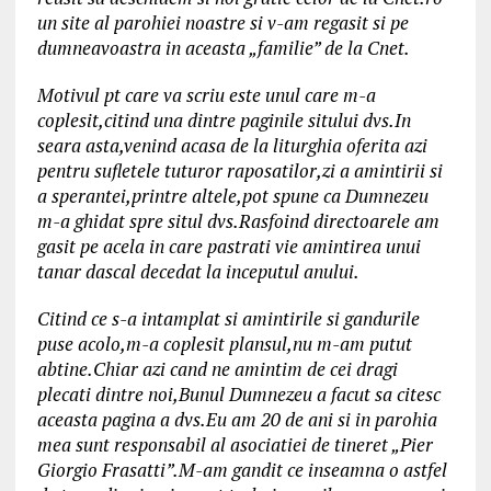
un site al parohiei noastre si v-am regasit si pe
dumneavoastra in aceasta „familie” de la Cnet.
Motivul pt care va scriu este unul care m-a
coplesit,citind una dintre paginile sitului dvs.In
seara asta,venind acasa de la liturghia oferita azi
pentru sufletele tuturor raposatilor,zi a amintirii si
a sperantei,printre altele,pot spune ca Dumnezeu
m-a ghidat spre situl dvs.Rasfoind directoarele am
gasit pe acela in care pastrati vie amintirea unui
tanar dascal decedat la inceputul anului.
Citind ce s-a intamplat si amintirile si gandurile
puse acolo,m-a coplesit plansul,nu m-am putut
abtine.Chiar azi cand ne amintim de cei dragi
plecati dintre noi,Bunul Dumnezeu a facut sa citesc
aceasta pagina a dvs.Eu am 20 de ani si in parohia
mea sunt responsabil al asociatiei de tineret „Pier
Giorgio Frasatti”.M-am gandit ce inseamna o astfel