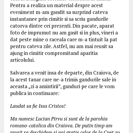
Pentru a realiza un material despre acest
eveniment m-am gandit sa surprind cateva
instantanee prin cimitir si sa scriu gandurile
catorva dintre cei prezenti. Din pacate, aparat
foto de imprumut nu am gasit si in plus, vineri a
dat peste mine o raceala care m-a tintuit la pat
pentru cateva zile. Astfel, nu am mai reusit sa
ajung in cimitir compromitand aparitia
articolului.
Salvarea a venit insa de departe, din Craiova, de
la acest tanar care ne-a trimis gandurile sale in
aceasta „zi a amintirii”, ganduri pe care le vom
publica in continuare:
Laudat sa fie Isus Cristos!
Ma numesc Lucian Pirvu si sunt de la parohia
romano-catolica din Craiova. De putin timp am
reusit sa deschidem si noi gratie celor de la Cnet.ro