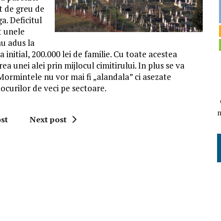
at de greu de
a. Deficitul
t unele
u adus la
nitial, 200.000 lei de familie. Cu toate acestea
 unei alei prin mijlocul cimitirului. In plus se va
Mormintele nu vor mai fi „alandala” ci asezate
ocurilor de veci pe sectoare.
st
Next post