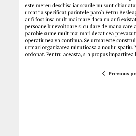
este mereu deschisa iar scarile nu sunt chiar at
urcat” a specificat parintele paroh Petru Besleag
ar fi fost insa mult mai mare daca nu ar fi exista
persoane binevoitoare si cu dare de mana care a
parohie sume mult mai mari decat cea prevazuta i
operatiunea va continua. Se urmareste construirea
urmari organizarea minutioasa a noului spatiu. 
ordonat. Pentru aceasta, s-a propus impartirea l
Previous po