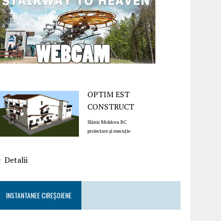
OPTIM EST
CONSTRUCT
Slănic Moldova BC
proiectare și execuție
Detalii
INSTANTANEE CIREȘOIENE