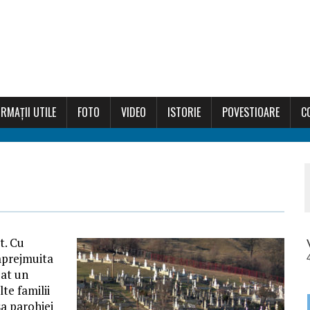
RMAȚII UTILE
FOTO
VIDEO
ISTORIE
POVESTIOARE
C
t. Cu
imprejmuita
zat un
te familii
sa parohiei