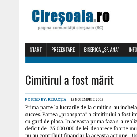
START
PREZENTARE
BISERICA „SF. ANA”
INFO
Cimitirul a fost mărit
POSTED BY:
REDACȚIA
15 NOIEMBRIE 2005
Prima parte la lucrarile de la cimitir s-au incheia
succes. Partea „proaspata” a cimitirului a fost 
cu gard de plasa. In aceasta prima faza s-a reali
deficit de -35.000.000 de lei, deoarece foarte mul
nu au contribuit financiar la aceasta actiune. „U