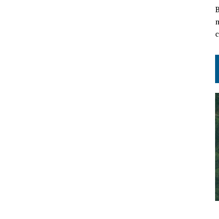
B
m
c