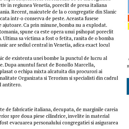
iv in regiunea Venetia, poreclit de presa italiana
ania. Recent, maicutele de la o congregatie din Slanic
ata intr-o conserva de peste. Aceasta fusese
e ajutoare. Ca prin minune, bomba nu a explodat.
 Romania, spune ca este opera unui psihopat poreclit
 Ultima sa victima a fost o fetita, ranita de o bomba
nic are sediul central in Venetia, adica exact locul
nic de existenta unei bombe la punctul de lucru al
ate. Dupa anuntul facut de Bonollo Marcella,
eplasat o echipa mixta alcatuita din procurori ai
nalitate Organizata si Terorism si specialisti din cadrul
 antitero.
te de fabricatie italiana, decupata, de marginile careia
erior spre doua piese cilindrice, invelite in material
 fost evacuarea personalului congregatiei si asigurarea