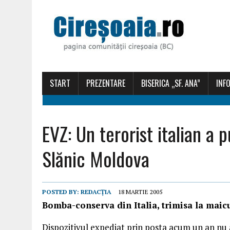
START
PREZENTARE
BISERICA „SF. ANA”
INFO
EVZ: Un terorist italian a
Slănic Moldova
POSTED BY:
REDACȚIA
18 MARTIE 2005
Bomba-conserva din Italia, trimisa la maic
Dispozitivul expediat prin posta acum un an nu 