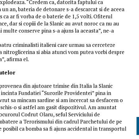
xplodeaza. “Credem ca, datorita faptului ca
un an, bateria de detonare s-a descarcat si de aceea
 ca ar fi vorba de o baterie de 1,5 volti. Ofiterul
ce, dar si copiii de la Slanic au avut noroc ca nu au
 multe conserve pina s-a ajuns la aceasta”, ne-a
patru criminalisti italieni care urmau sa cerceteze
 nitroglicerina si abia atunci vom putea vorbi despre
a”, afirma el.
utelor
 provenea din ajutoare trimise din Italia la Slanic
incinta Fundatiei “Surorile Providentei” pina in
vrut sa mincam sardine si am incercat sa desfacem o
deschis-o si astfel am gasit dispozitivul. Am anuntat
rocurorul Codrut Olaru, seful Serviciului de
batere a Terorismului din cadrul Parchetului de pe
 posibil ca bomba sa fi ajuns accidental in transportul