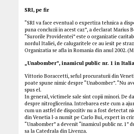
SRI, pe fir
“SRI va face eventual o expertiza tehnica a disp
puna concluzii in acest caz”, a declarat Marius B
“Surorile Providentei” este o organizatie caritabil
nordul Italiei, de calugaritele ce au iesit pe straz
Organizatia se afla in Romania din anul 2002. (M
„Unabomber”, inamicul public nr. 1 in Itali
Vittorio Boraccetti, seful procuraturii din Venet
poate spune nimic despre “Unabomber”. “Nu avem 
spus el.
In general, victimele sale sint copii minori. De d
despre nitroglicerina. Intrebarea este cum a aj
cum un astfel de dispozitiv nu a fost detectat nic
din Venetia l-a numit pe Carlo Bui, expert in cri
“Unabomber” a devenit “inamicul public nr. 1” dup
sa la Catedrala din Livenza.