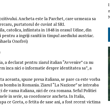
I
n
ozitivului. Ancheta este la Parchet, care urmeaza sa
ercaru, purtatorul de cuvint al SRI.
a, catolica, infiintata in 1848 in orasul Udine, din
i pentru a ingriji ranitii in timpul asediului austriac.
ihaela Onofrei)
a
ia, a declarat pentru ziarul italian “Avvenire” ca nu
inca nici o informatie despre identitatea sa”, a
ata aceasta, spune presa italiana, se pare ca este vorba
uns bomba in Romania. Ziarul “La Nazione” se intreaba
i de vama italiana, nici de cea romana. Seful Politiei
mele in serie, sa coordoneze ancheta. In Italia,
a ce Greta, o fetita de sase ani, a fost recent victima