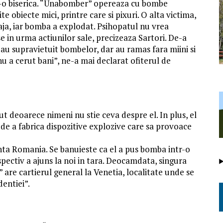
r-o biserica. “Unabomber” opereaza cu bombe
te obiecte mici, printre care si pixuri. O alta victima,
laja, iar bomba a explodat. Psihopatul nu vrea
e in urma actiunilor sale, precizeaza Sartori. De-a
 au supravietuit bombelor, dar au ramas fara miini si
 nu a cerut bani”, ne-a mai declarat ofiterul de
t deoarece nimeni nu stie ceva despre el. In plus, el
e de a fabrica dispozitive explozive care sa provoace
inta Romania. Se banuieste ca el a pus bomba intr-o
espectiv a ajuns la noi in tara. Deocamdata, singura
are cartierul general la Venetia, localitate unde se
dentiei”.