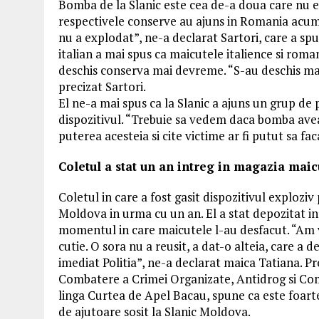
Bomba de la Slanic este cea de-a doua care nu e
respectivele conserve au ajuns in Romania acum 
nu a explodat”, ne-a declarat Sartori, care a spus
italian a mai spus ca maicutele italience si roman
deschis conserva mai devreme. “S-au deschis mai
precizat Sartori.
El ne-a mai spus ca la Slanic a ajuns un grup de 
dispozitivul. “Trebuie sa vedem daca bomba avea
puterea acesteia si cite victime ar fi putut sa fac
Coletul a stat un an intreg in magazia maic
Coletul in care a fost gasit dispozitivul exploziv
Moldova in urma cu un an. El a stat depozitat in 
momentul in care maicutele l-au desfacut. “Am 
cutie. O sora nu a reusit, a dat-o alteia, care a 
imediat Politia”, ne-a declarat maica Tatiana. P
Combatere a Crimei Organizate, Antidrog si Com
linga Curtea de Apel Bacau, spune ca este foarte
de ajutoare sosit la Slanic Moldova.