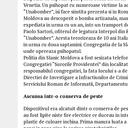
Venetia. Un psihopat cu numeroase victime la act
“Unabomber”, isi face simtita prezenta si in Rom
Moldova au descoperit o bomba artizanala, masc
expediata in urma cu un an, intr-un transport d
Paolo Sartori, ofiterul de legatura Interpol din
“Unabomber”. Acesta terorizeaza de 10 ani Italia.
in urma cu doua saptamini. Congregatia de la Sla
unde opereaza psihopatul.
Politia din Slanic Moldova a fost sesizata telefo
Congregatiei “Surorile Providentei” din localit
responsabilul congregatiei, la fata locului s-a d
Directiei de Investigare a Infractiunilor de Crimi
Serviciului Roman de Informatii, Departamentul
Ascunsa intr-o conserva de peste
Dispozitivul era alcatuit dintr-o conserva de pes
au fost lipite niste fire electrice ce duceau in int
plastic de culoare inchisa. Prima masura luata a