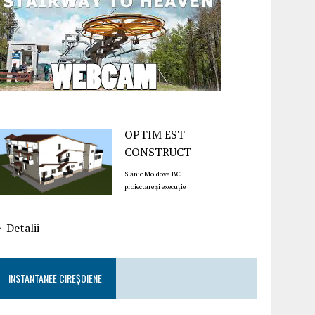
OPTIM EST
CONSTRUCT
Slănic Moldova BC
proiectare și execuție
Detalii
INSTANTANEE CIREȘOIENE