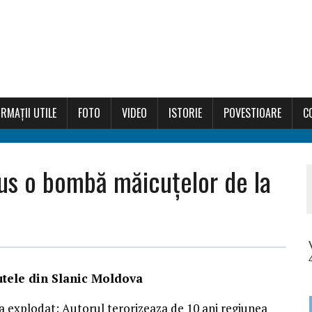
RMAȚII UTILE
FOTO
VIDEO
ISTORIE
POVESTIOARE
C
 pus o bombă măicuțelor de la
utele din Slanic Moldova
a explodat; Autorul terorizeaza de 10 ani regiunea