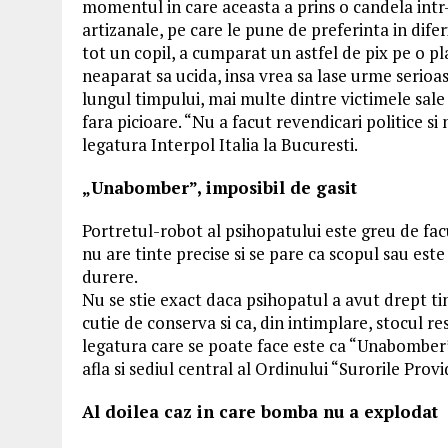
momentul in care aceasta a prins o candela int
artizanale, pe care le pune de preferinta in diferi
tot un copil, a cumparat un astfel de pix pe o p
neaparat sa ucida, insa vrea sa lase urme serioas
lungul timpului, mai multe dintre victimele sale
fara picioare. “Nu a facut revendicari politice si
legatura Interpol Italia la Bucuresti.
„Unabomber”, imposibil de gasit
Portretul-robot al psihopatului este greu de facu
nu are tinte precise si se pare ca scopul sau est
durere.
Nu se stie exact daca psihopatul a avut drept t
cutie de conserva si ca, din intimplare, stocul r
legatura care se poate face este ca “Unabomber” 
afla si sediul central al Ordinului “Surorile Provi
Al doilea caz in care bomba nu a explodat