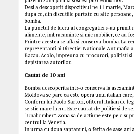
pazei in zona pina la sosirea pirotehnistilor.
Desi a descoperit dispozitivul pe 11 martie, Mar
dupa ce, din discutiile purtate cu alte persoane,
bomba.
La punctul de lucru al congregatiei s-au primit m
alimente, imbracaminte si mic mobilier, ce au fos
Printre acestea se afla si conserva-bomba. La cer
reprezentanti ai Directiei Nationale Antimafia a 
Bacau. Acolo, impreuna cu procurori, politisti si s
depistarea autorilor.
Cautat de 10 ani
Bomba descoperita intr-o conserva la asezamintu
Moldova se pare ca este opera unui italian care,
Conform lui Paolo Sartori, ofiterul italian de le
se stie mare lucru. Este cautat de politie si de se
“Unabomber”. Zona sa de actiune este pe o supraf
centrul la Venetia.
In urma cu doua saptamini, o fetita de sase ani 