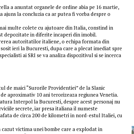
cella a anuntat organele de ordine abia pe 16 martie,
 a ajuns la concluzia ca ar putea fi vorba despre o
ai multe colete cu ajutoare din Italia, constind in
t depozitate in diferite incaperi din imobil.
erea autoritatilor italiene, o echipa formata din
sosit ieri la Bucuresti, dupa care a plecat imediat spre
pecialisti ai SRI se va analiza dispozitivul si se incerca
l de maici “Surorile Providentiei” de la Slanic
 de aproximativ 10 ani terorizeaza regiunea Venetia.
gatura Interpol la Bucuresti, despre acest personaj nu
rviciile secrete, iar presa italiana il numeste
ata de circa 200 de kilometri in nord-estul Italiei, cu
a cazut victima unei bombe care a explodat in