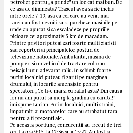
petrolier pentru „a prinde” un loc cat mai bun. De
ce asa de dimineata? Traseul avea sa fie inchis
intre orele 7-19, asa ca cei care au venit mai
tarziu au fost nevoiti sa-si parcheze masinile pe
unde au apucat si sa escaladeze pe propriile
picioare cei aproximativ 5 km de macadam.
Printre privitori puteai zari foarte multi ziaristi
sau reporteri ai principalelor posturi de
televiziune nationale. Ambulanta, masina de
pompieri si un vehicul de tractare colorau
peisajul unui adevarat raliu. In schimb foarte
putini localnici puteau fi zariti pe marginea
drumului, in locurile amenajate pentru
spectatori. „Ce ti-e mai si cu raliul asta? Din cauza
lor nu am putut sa merg la gradina cu caruta!”
imi spune Lucian. Putini localnici, multi straini,
impatimiti ai motoarelor care au strabatut tara
pentru a fi prezenti aici.
Pe aceasta portiune, concurentii au trecut de trei
ori. La ora 9:15, la 12:36 si la 15:22. Au fost si