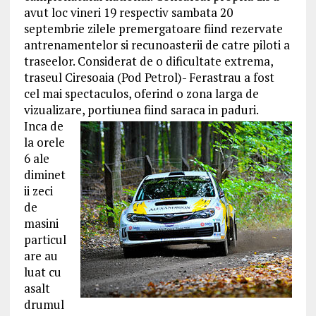
avut loc vineri 19 respectiv sambata 20
septembrie zilele premergatoare fiind rezervate
antrenamentelor si recunoasterii de catre piloti a
traseelor. Considerat de o dificultate extrema,
traseul Ciresoaia (Pod Petrol)- Ferastrau a fost
cel mai spectaculos, oferind o zona larga de
vizualizare, portiunea fiind saraca in paduri.
Inca de
la orele
6 ale
diminet
ii zeci
de
masini
particul
are au
luat cu
asalt
drumul