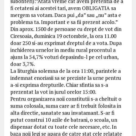
subofiteri):”Atata vreme cat avem pretentia de a
fi cetateni ai acestei tari, avem OBLIGATIA sa
mergem sa votam. Daca pui „da” sau „nu” asta e
problema ta. Important e sa fii prezent acolo.”
Din aprox. 1500 de persoane cu drept de vot din
Ciresoaia, duminica 19 octombrie, la ora 11.00
doar 250 si-au exprimat dreptul de a vota. Dupa
inchiderea urnelor in mediu rural procentul a
ajuns la 54,7% voturi depasindu-l pe cel urban,
doar 3,7%.
La liturghia solemna de la ora 11:00, parintele a
indemnat enoriasii sa se prezinte la urne pentru
a-si exprima drepturile. Chiar sfintia sa s-a
prezentat la vot in jurul orelor 15:00.
Pentru organizarea noii constitutii s-a cheltuit o
suma colosala, suma care ar fi trebuit folosita in
alta directie, sanatate sau invatamant. S-ar fi
putut construi 10 azile de batrani, o scoala, un
dispensar dotat cu toate cele necesare, etc. In
baza noii legi se apara de catre stat cele relatate