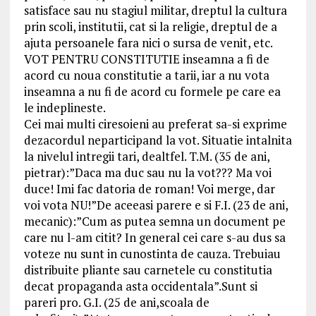
satisface sau nu stagiul militar, dreptul la cultura
prin scoli, institutii, cat si la religie, dreptul de a
ajuta persoanele fara nici o sursa de venit, etc.
VOT PENTRU CONSTITUTIE inseamna a fi de
acord cu noua constitutie a tarii, iar a nu vota
inseamna a nu fi de acord cu formele pe care ea
le indeplineste.
Cei mai multi ciresoieni au preferat sa-si exprime
dezacordul neparticipand la vot. Situatie intalnita
la nivelul intregii tari, dealtfel. T.M. (35 de ani,
pietrar):”Daca ma duc sau nu la vot??? Ma voi
duce! Imi fac datoria de roman! Voi merge, dar
voi vota NU!”De aceeasi parere e si F.I. (23 de ani,
mecanic):”Cum as putea semna un document pe
care nu l-am citit? In general cei care s-au dus sa
voteze nu sunt in cunostinta de cauza. Trebuiau
distribuite pliante sau carnetele cu constitutia
decat propaganda asta occidentala”.Sunt si
pareri pro. G.I. (25 de ani,scoala de