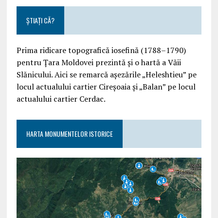
ȘTIAȚI CĂ?
Prima ridicare topografică iosefină (1788–1790)
pentru Țara Moldovei prezintă și o hartă a Văii
Slănicului. Aici se remarcă așezările „Heleshtieu” pe
locul actualului cartier Cireșoaia și „Balan” pe locul
actualului cartier Cerdac.
HARTA MONUMENTELOR ISTORICE