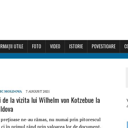
RMAȚII UTILE
FOTO
VIDEO
ISTORIE
POVESTIOARE
C
IC MOLDOVA
7 AUGUST 2021
 de la vizita lui Wilhelm von Kotzebue la
ldova
 prețioase ne-au rămas, nu numai prin pitorescul
, ci în primul rând prin valoarea lor de document,