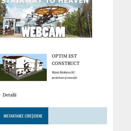
OPTIM EST
CONSTRUCT
Slănic Moldova BC
proiectare și execuție
Detalii
INSTANTANEE CIREȘOIENE