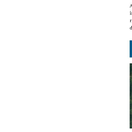
A
î
r
d