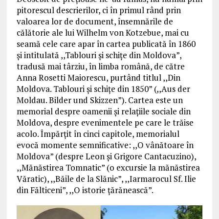
pitorescul descrierilor, ci în primul rând prin
valoarea lor de document, însemnările de
călătorie ale lui Wilhelm von Kotzebue, mai cu
seamă cele care apar în cartea publicată în 1860
și intitulată ,,Tablouri și schițe din Moldova”,
tradusă mai târziu, în limba română, de către
Anna Rosetti Maiorescu, purtând titlul ,,Din
Moldova. Tablouri și schițe din 1850” (,,Aus der
Moldau. Bilder und Skizzen”). Cartea este un
memorial despre oamenii şi relaţiile sociale din
Moldova, despre evenimentele pe care le trăise
acolo. Împărţit în cinci capitole, memorialul
evocă momente semnificative: ,,O vânătoare în
Moldova” (despre Leon şi Grigore Cantacuzino),
,,Mănăstirea Tomnatic” (o excursie la mănăstirea
Văratic), ,,Băile de la Slănic”, ,,Iarmarocul Sf. Ilie
din Fălticeni”, ,,O istorie ţărănească”.