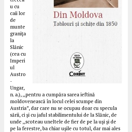
u cu
caii lor
de
munte
granița
la
Slănic
(cea cu
Imperi
ul
Austro
-
Ungar,
n. a.), ,,pentru a cumpăra sarea ieftină
moldovenească în locul celei scumpe din
Austria”, dar care nu se ocupau doar cu specula
sării, ci și cu jaful stabilimentului de la Slănic, de
unde ,,scoteau uneltele de fier de pe la uși și de
pe la ferestre, ba chiar ușile cu totul, dar mai ales