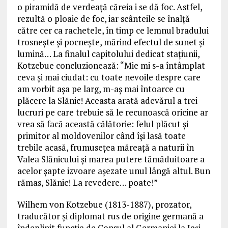
o piramidă de verdeață căreia i se dă foc. Astfel,
rezultă o ploaie de foc, iar scânteile se înalță
către cer ca rachetele, în timp ce lemnul bradului
trosnește și pocnește, mărind efectul de sunet și
lumină… La finalul capitolului dedicat stațiunii,
Kotzebue concluzionează: “Mie mi s-a întâmplat
ceva și mai ciudat: cu toate nevoile despre care
am vorbit așa pe larg, m-aș mai întoarce cu
plăcere la Slănic! Aceasta arată adevărul a trei
lucruri pe care trebuie să le recunoască oricine ar
vrea să facă această călătorie: felul plăcut și
primitor al moldovenilor când își lasă toate
trebile acasă, frumusețea măreață a naturii în
Valea Slănicului și marea putere tămăduitoare a
acelor șapte izvoare așezate unul lângă altul. Bun
rămas, Slănic! La revedere… poate!”
Wilhem von Kotzebue (1813-1887), prozator,
traducător și diplomat rus de origine germană a
îndeplinit funcția de Consul al Germaniei la Iași,