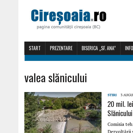
START
PREZENTARE
BISERICA „SF. ANA”
INFO
valea slănicului
STIRI
3 AUGU
20 mil. le
Slănicului
Comisia teh
Dezvoltării 