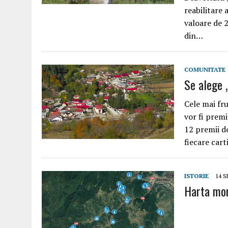
reabilitare 
valoare de 2
din…
COMUNITATE
Se alege 
Cele mai fr
vor fi premi
12 premii de
fiecare cart
ISTORIE
14 
Harta mon