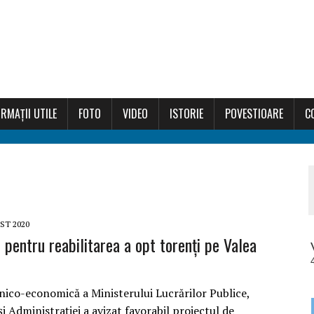
RMAȚII UTILE
FOTO
VIDEO
ISTORIE
POVESTIOARE
C
ST 2020
i pentru reabilitarea a opt torenți pe Valea
nico-economică a Ministerului Lucrărilor Publice,
și Administrației a avizat favorabil proiectul de