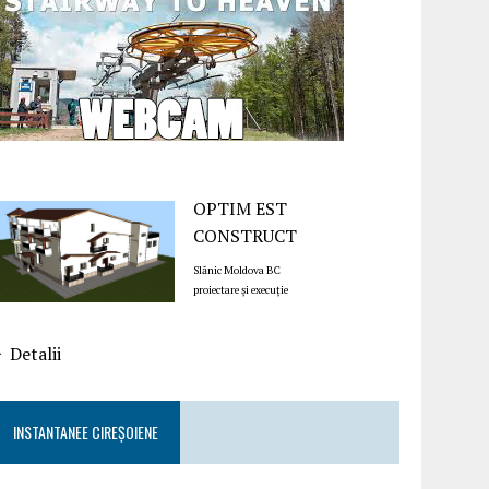
OPTIM EST
CONSTRUCT
Slănic Moldova BC
proiectare și execuție
Detalii
INSTANTANEE CIREȘOIENE