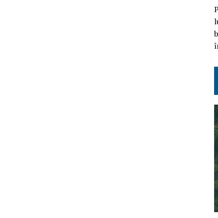
P
l
b
î