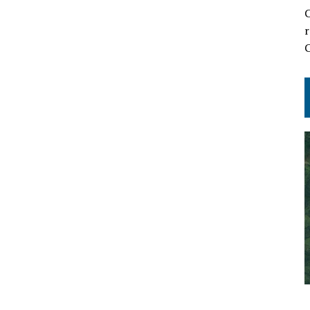
C
r
C