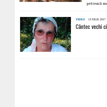
petreacă m
VIDEO
15 IULIE 2017
Cântec vechi ci