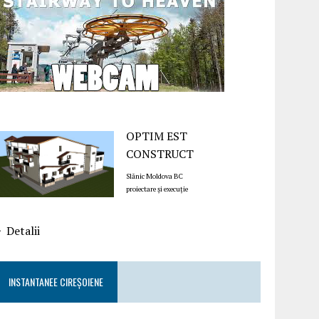
OPTIM EST
CONSTRUCT
Slănic Moldova BC
proiectare și execuție
Detalii
INSTANTANEE CIREȘOIENE