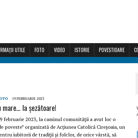
RMAȚII UTILE
FOTO
VIDEO
ISTORIE
POVESTIOARE
C
OTO
19 FEBRUARIE 2023
u mare… la șezătoare!
9 februarie 2023, la caminul comunității a avut loc o
de poveste” organizată de Acțiunea Catolică Cireșoaia, un
ntru iubitorii de tradiții și folclor, de orice vârstă, să