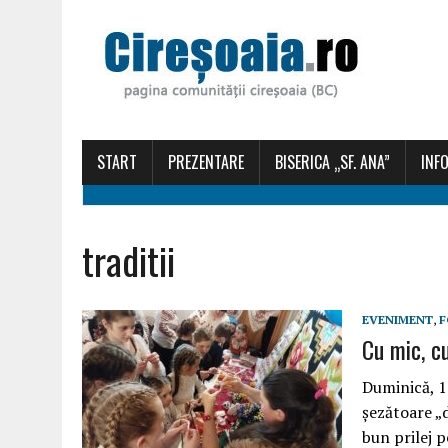
START
PREZENTARE
BISERICA „SF. ANA”
INFO
traditii
EVENIMENT
,
F
Cu mic, c
Duminică, 1
șezătoare „
bun prilej pe