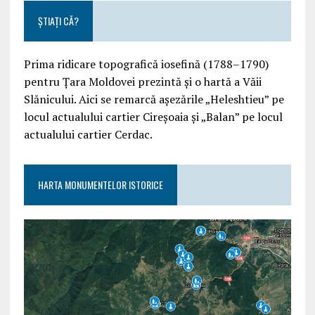
ȘTIAȚI CĂ?
Prima ridicare topografică iosefină (1788–1790)
pentru Țara Moldovei prezintă și o hartă a Văii
Slănicului. Aici se remarcă așezările „Heleshtieu” pe
locul actualului cartier Cireșoaia și „Balan” pe locul
actualului cartier Cerdac.
HARTA MONUMENTELOR ISTORICE