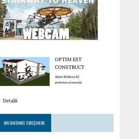
OPTIM EST
CONSTRUCT
Slănic Moldova BC
proiectare și execuție
Detalii
INSTANTANEE CIREȘOIENE