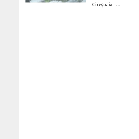
Cireșoaia –…