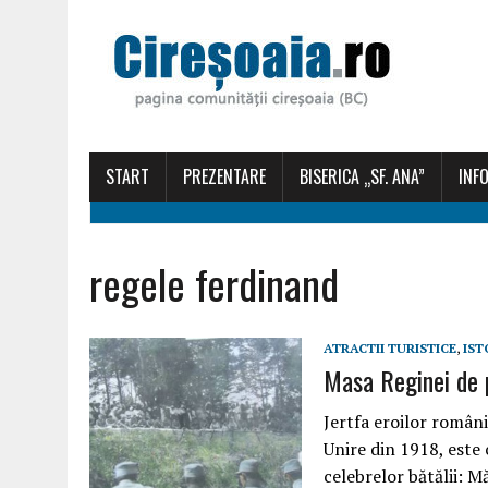
START
PREZENTARE
BISERICA „SF. ANA”
INFO
regele ferdinand
ATRACTII TURISTICE
,
IST
Masa Reginei de 
Jertfa eroilor român
Unire din 1918, este
celebrelor bătălii: M