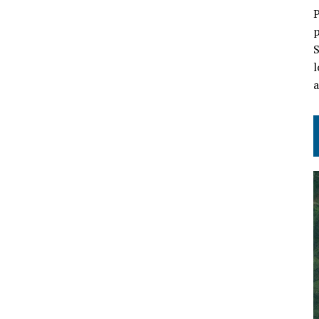
P
p
S
l
a