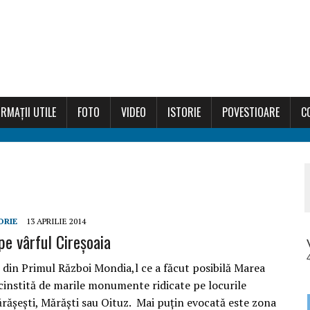
RMAȚII UTILE
FOTO
VIDEO
ISTORIE
POVESTIOARE
C
ORIE
13 APRILIE 2014
pe vârful Cireșoaia
i din Primul Război Mondia,l ce a făcut posibilă Marea
 cinstită de marile monumente ridicate pe locurile
ărăşeşti, Mărăşti sau Oituz. Mai puțin evocată este zona