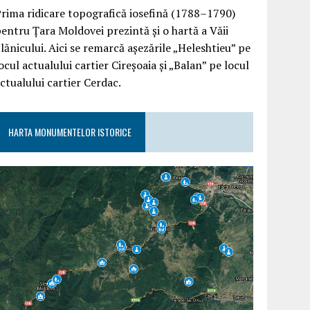
rima ridicare topografică iosefină (1788–1790)
entru Țara Moldovei prezintă și o hartă a Văii
lănicului. Aici se remarcă așezările „Heleshtieu” pe
ocul actualului cartier Cireșoaia și „Balan” pe locul
ctualului cartier Cerdac.
HARTA MONUMENTELOR ISTORICE