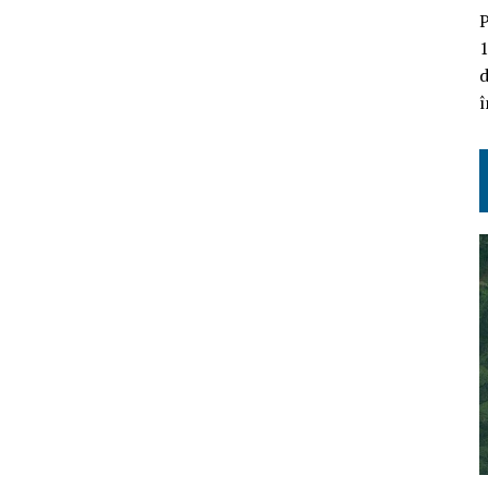
P
1
d
î