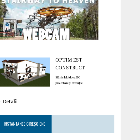
OPTIM EST
CONSTRUCT
Slănic Moldova BC
proiectare și execuție
Detalii
INSTANTANEE CIREȘOIENE