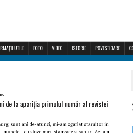
RMAȚII UTILE
FOTO
VIDEO
ISTORIE
POVESTIOARE
C
006
ni de la apariția primulul număr al revistei
urg, sunt ani de-atunci, mi-am zgariat staruitor in
– numele – cu slove mici, stangace si subtiri. Azi am