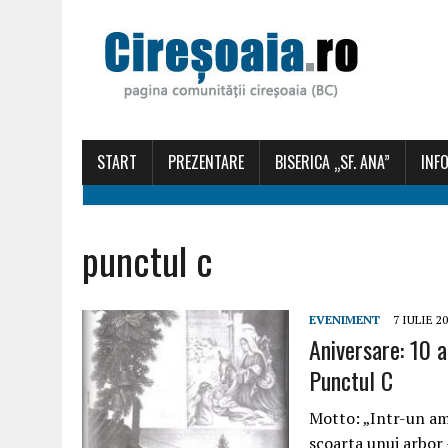
START
PREZENTARE
BISERICA „SF. ANA”
INFO
punctul c
EVENIMENT
7 IULIE 2
Aniversare: 10 a
Punctul C
Motto: „Intr-un am
scoarta unui arbor 