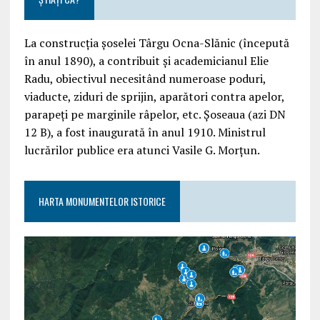
La construcția șoselei Târgu Ocna-Slănic (începută
în anul 1890), a contribuit și academicianul Elie
Radu, obiectivul necesitând numeroase poduri,
viaducte, ziduri de sprijin, aparători contra apelor,
parapeți pe marginile râpelor, etc. Șoseaua (azi DN
12 B), a fost inaugurată în anul 1910. Ministrul
lucrărilor publice era atunci Vasile G. Morțun.
HARTA MONUMENTELOR ISTORICE