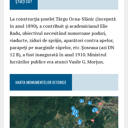
ȘTIAȚI CĂ?
La construcția șoselei Târgu Ocna-Slănic (începută
în anul 1890), a contribuit și academicianul Elie
Radu, obiectivul necesitând numeroase poduri,
viaducte, ziduri de sprijin, aparători contra apelor,
parapeți pe marginile râpelor, etc. Șoseaua (azi DN
12 B), a fost inaugurată în anul 1910. Ministrul
lucrărilor publice era atunci Vasile G. Morțun.
HARTA MONUMENTELOR ISTORICE