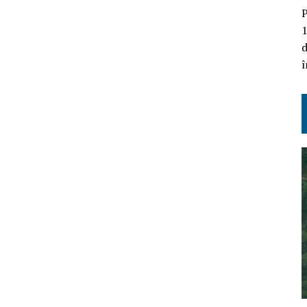
P
1
d
î