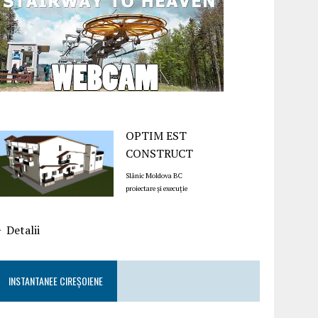
OPTIM EST
CONSTRUCT
Slănic Moldova BC
proiectare și execuție
Detalii
INSTANTANEE CIREȘOIENE