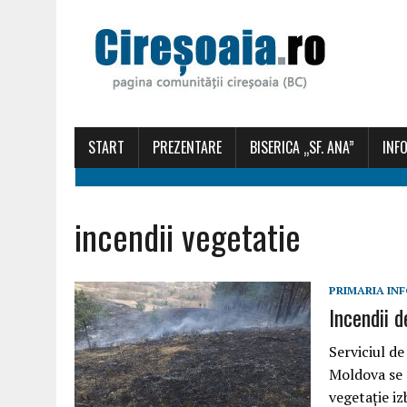
START
PREZENTARE
BISERICA „SF. ANA”
INFO
incendii vegetatie
PRIMARIA IN
Incendii d
Serviciul de
Moldova se 
vegetație iz