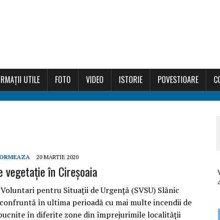
RMAȚII UTILE
FOTO
VIDEO
ISTORIE
POVESTIOARE
C
FORMEAZA
20 MARTIE 2020
e vegetație în Cireșoaia
 Voluntari pentru Situaţii de Urgenţă (SVSU) Slănic
confruntă în ultima perioadă cu mai multe incendii de
bucnite în diferite zone din împrejurimile localității