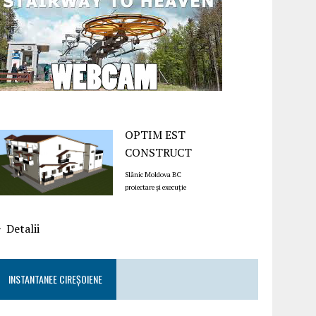
OPTIM EST
CONSTRUCT
Slănic Moldova BC
proiectare și execuție
Detalii
INSTANTANEE CIREȘOIENE