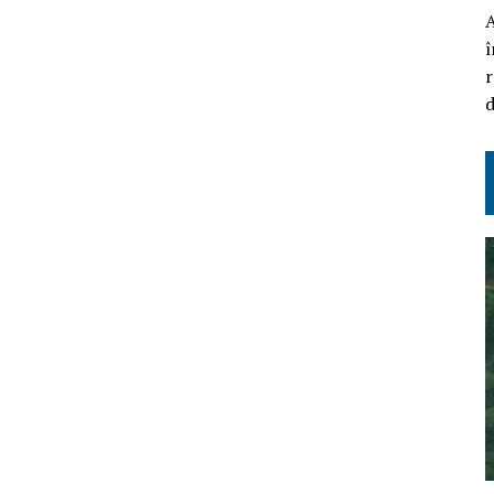
A
î
r
d