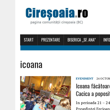
START
PREZENTARE
BISERICA „SF. ANA”
INFO
icoana
EVENIMENT
24 OCTOM
Icoana făcătoar
Cacica a poposit
In perioada 21 – 2
Preasfintei Fecioar