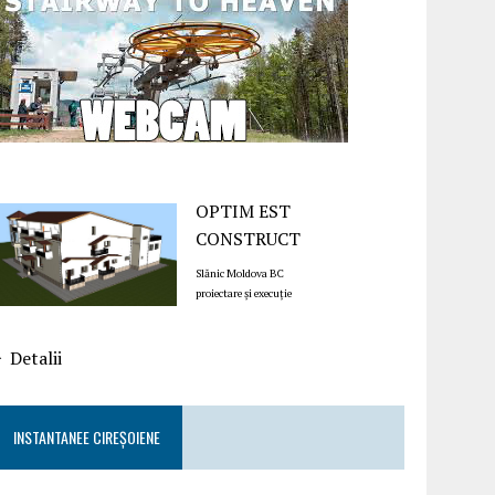
OPTIM EST
CONSTRUCT
Slănic Moldova BC
proiectare și execuție
Detalii
INSTANTANEE CIREȘOIENE