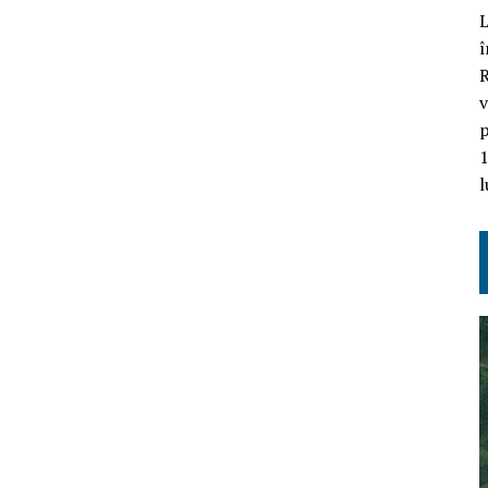
L
î
R
v
p
1
l