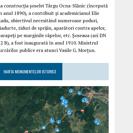
a construcția șoselei Târgu Ocna-Slănic (începută
n anul 1890), a contribuit și academicianul Elie
adu, obiectivul necesitând numeroase poduri,
iaducte, ziduri de sprijin, aparători contra apelor,
arapeți pe marginile râpelor, etc. Șoseaua (azi DN
2 B), a fost inaugurată în anul 1910. Ministrul
ucrărilor publice era atunci Vasile G. Morțun.
HARTA MONUMENTELOR ISTORICE