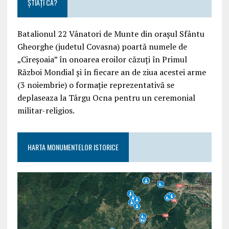
ȘTIAȚI CĂ?
Batalionul 22 Vânatori de Munte din orașul Sfântu
Gheorghe (judetul Covasna) poartă numele de
„Cireșoaia” în onoarea eroilor căzuți în Primul
Război Mondial și în fiecare an de ziua acestei arme
(3 noiembrie) o formație reprezentativă se
deplaseaza la Târgu Ocna pentru un ceremonial
militar-religios.
HARTA MONUMENTELOR ISTORICE