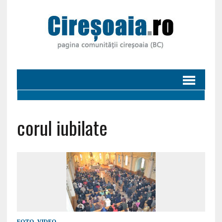
corul iubilate
FOTO
,
VIDEO