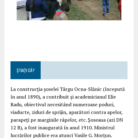
ȘTIAȚI CĂ?
La construcția șoselei Târgu Ocna-Slănic (începută
în anul 1890), a contribuit și academicianul Elie
Radu, obiectivul necesitând numeroase poduri,
viaducte, ziduri de sprijin, aparători contra apelor,
parapeți pe marginile râpelor, etc. Șoseaua (azi DN
12 B), a fost inaugurată în anul 1910. Ministrul
lucrărilor publice era atunci Vasile G. Morțun.