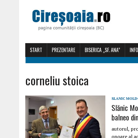
START
PREZENTARE
BISERICA „SF. ANA”
INFO
corneliu stoica
SLANIC MOLD
Slănic Mo
balneo di
autorul, pro
onoare al a