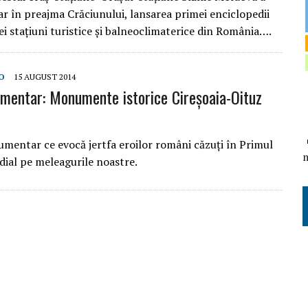
ar în preajma Crăciunului, lansarea primei enciclopedii
ei stațiuni turistice și balneoclimaterice din România….
O
15 AUGUST 2014
mentar: Monumente istorice Cireșoaia-Oituz
umentar ce evocă jertfa eroilor români căzuți în Primul
ial pe meleagurile noastre.