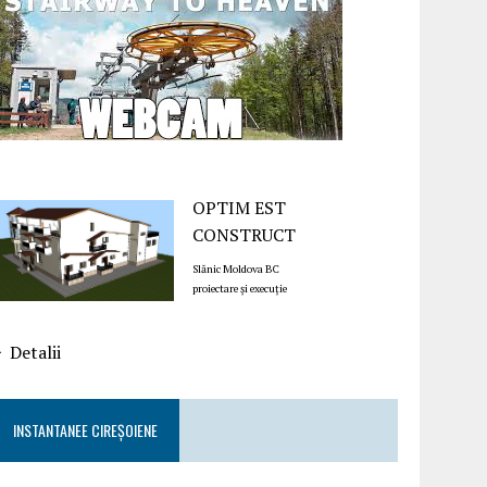
OPTIM EST
CONSTRUCT
Slănic Moldova BC
proiectare și execuție
Detalii
INSTANTANEE CIREȘOIENE