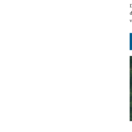
D
d
v