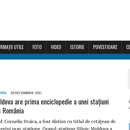
RMAȚII UTILE
FOTO
VIDEO
ISTORIE
POVESTIOARE
C
OVA
28 DECEMBRIE 2021
ldova are prima enciclopedie a unei stațiuni
n România
f. Corneliu Stoica, a fost distins cu titlul de cetățean de
cestui oraș-stațiune Orașul-stațiune Slănic Moldova a