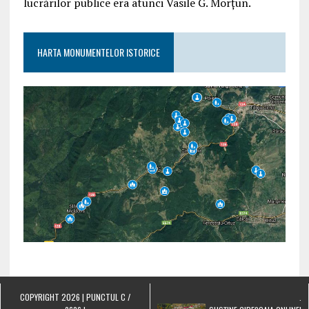
lucrărilor publice era atunci Vasile G. Morțun.
HARTA MONUMENTELOR ISTORICE
COPYRIGHT 2026 | PUNCTUL C /
.