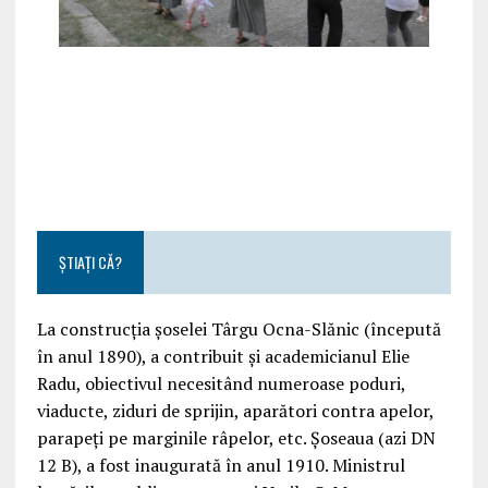
ȘTIAȚI CĂ?
La construcția șoselei Târgu Ocna-Slănic (începută
în anul 1890), a contribuit și academicianul Elie
Radu, obiectivul necesitând numeroase poduri,
viaducte, ziduri de sprijin, aparători contra apelor,
parapeți pe marginile râpelor, etc. Șoseaua (azi DN
12 B), a fost inaugurată în anul 1910. Ministrul